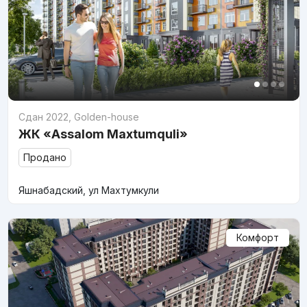
Сдан 2022
,
Golden-house
ЖК «Assalom Maxtumquli»
Продано
Яшнабадский, ул Махтумкули
Комфорт