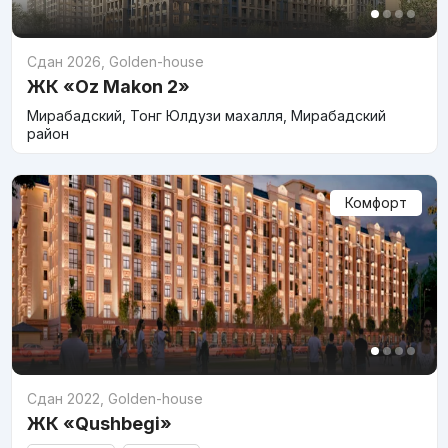
Сдан 2026
,
Golden-house
ЖК «Oz Makon 2»
Мирабадский, Тонг Юлдузи махалля, Мирабадский
район
Комфорт
Сдан 2022
,
Golden-house
ЖК «Qushbegi»