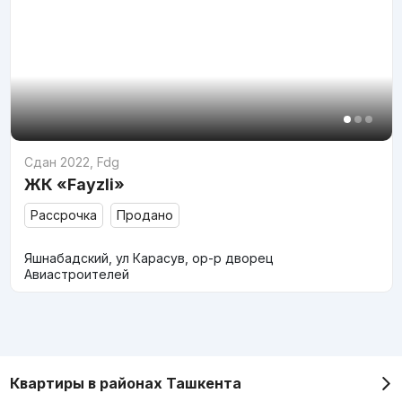
Сдан 2022
,
Fdg
ЖК «Fayzli»
Рассрочка
Продано
Яшнабадский, ул Карасув, ор-р дворец
Авиастроителей
Квартиры в районах Ташкента