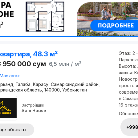
квартира, 48.3 м²
Этаж:
2 
Парковк
3 950 000
сум
6,5 млн
/ м²
Высота:
жилья:
К
Manzara»
Новостр
рканд, Галаба, Карасу, Самаркандский район,
просто ж
ркандская область, 140000, Узбекистан
совреме
в Самарк
16-этажно
Застройщик
Sam House
Обновле
+998 
щё объекты