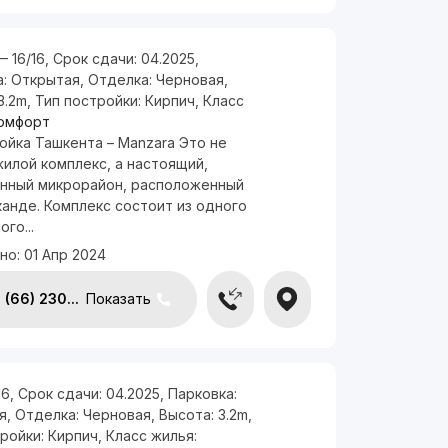
— 16/16
,
Срок сдачи:
04.2025
,
а:
Открытая
,
Отделка:
Черновая
,
3.2m
,
Тип постройки:
Кирпич
,
Класс
омфорт
ойка Ташкента – Manzara Это не
илой комплекс, а настоящий,
нный микрорайон, расположенный
анде. Комплекс состоит из одного
го...
но:
01 Апр 2024
(66) 230...
Показать
16
,
Срок сдачи:
04.2025
,
Парковка:
я
,
Отделка:
Черновая
,
Высота:
3.2m
,
тройки:
Кирпич
,
Класс жилья: