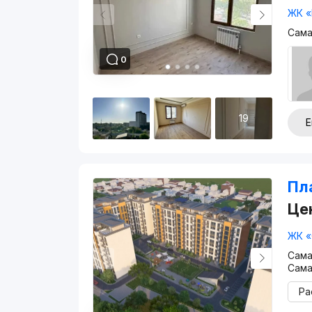
ЖК «
Сама
0
19
Е
Пл
Це
ЖК «
Сама
Сама
Ра