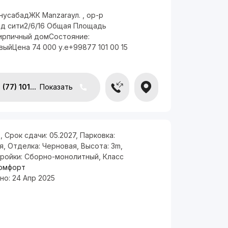
нусабадЖК Manzaraул. , ор-р
д сити2/6/16 Общая Площадь
Кирпичный домСостояние:
ыйЦена 74 000 у.е+99877 101 00 15
(77) 101...
Показать
9
,
Срок сдачи:
05.2027
,
Парковка:
я
,
Отделка:
Черновая
,
Высота:
3m
,
тройки:
Сборно-монолитный
,
Класс
омфорт
но:
24 Апр 2025