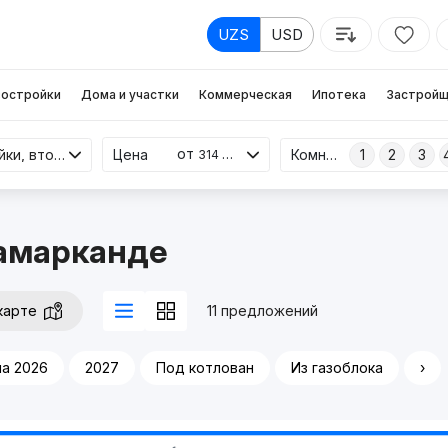
UZS
USD
остройки
Дома и участки
Коммерческая
Ипотека
Застройщ
от
Новостройки, вторичка
Цена
Комнаты
1
2
3
314 млн
Самарканде
карте
11 предложений
а 2026
2027
Под котлован
Из газоблока
›