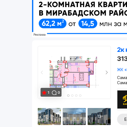
Реклама
2к 
31
ЖК «
Сама
Сама
1
0
13
Е