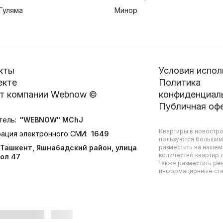
Гуляма
Минор
кты
Условия испол
екте
Политика
т компании Webnow ©
конфиденциал
Публичная оф
тель:
"WEBNOW" MChJ
Квартиры в новостро
рация электронного СМИ:
1649
пользуются большим
Ташкент, Яшнабадский район, улица
разместить на нашем
количество квартир л
ол 47
также разместить ре
информационные стат