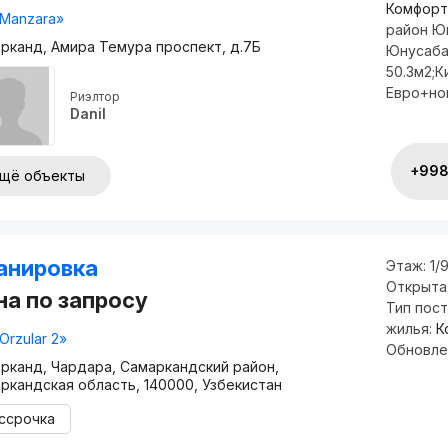
Комфорт
Manzara»
район Ю
рканд, Амира Темура проспект, д.7Б
Юнусаба
50.3м2;
Евро+нов
Риэлтор
Danil
+998 
щё объекты
анировка
Этаж:
1/
Открыта
на по запросу
Тип пос
жилья:
К
Orzular 2»
Обновле
рканд, Чардара, Самаркандский район,
ркандская область, 140000, Узбекистан
ссрочка