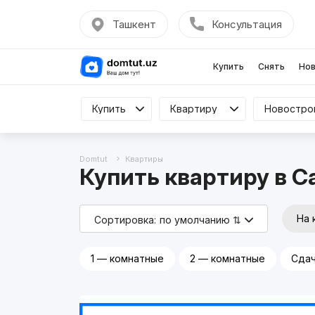
Ташкент
Консультация
Купить
Снять
Нов
Купить
Купить
Квартиру
Квартиру
Все
Domtut
Квартиры
Купить квартиру в 
На 
Сортировка:
по умолчанию ⇅
1 — комнатные
2 — комнатные
Сдач