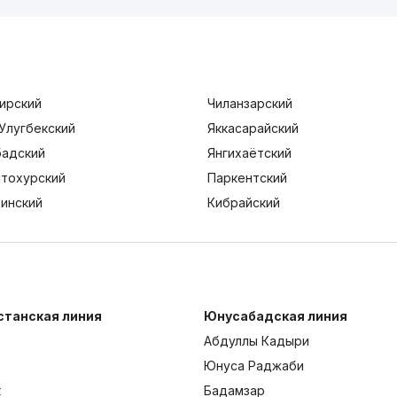
ирский
Чиланзарский
Улугбекский
Яккасарайский
адский
Янгихаётский
тохурский
Паркентский
тинский
Кибрайский
станская линия
Юнусабадская линия
Абдуллы Кадыри
Юнуса Раджаби
к
Бадамзар