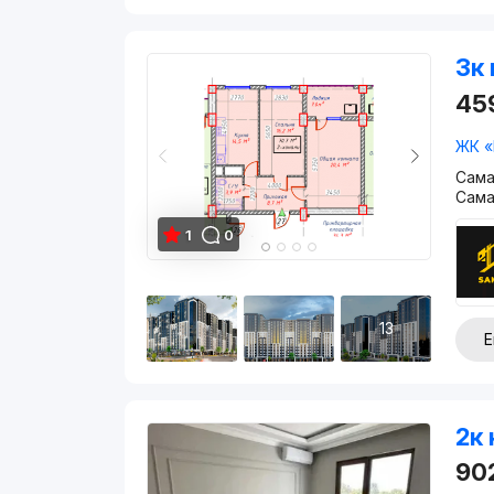
3к 
45
ЖК «
Сама
Сама
1
0
13
Е
2к 
90