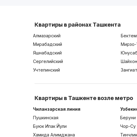
Квартиры в районах Ташкента
Алмазарский
Бектем
Мирабадский
Мирзо-
Яшнабадский
Юнусаб
Сергелийский
Шайхон
Учтепинский
Зангиа
Квартиры в Ташкенте возле метро
Чиланзарская линия
Узбеки
Пушкинская
Беруни
Буюк Ипак Йули
Чор-Су
Хамида Алимджана
Тинчли