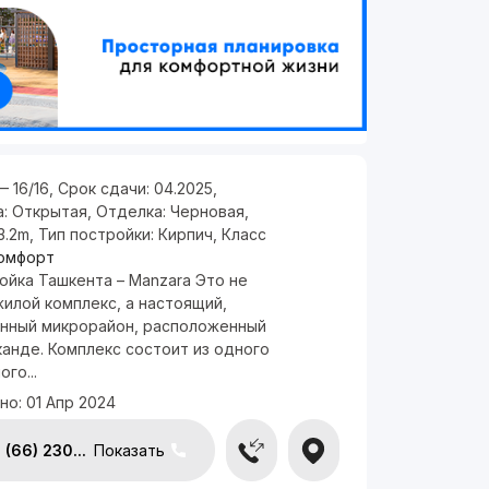
— 16/16
,
Срок сдачи:
04.2025
,
а:
Открытая
,
Отделка:
Черновая
,
3.2m
,
Тип постройки:
Кирпич
,
Класс
омфорт
ойка Ташкента – Manzara Это не
илой комплекс, а настоящий,
нный микрорайон, расположенный
анде. Комплекс состоит из одного
го...
но:
01 Апр 2024
(66) 230...
Показать