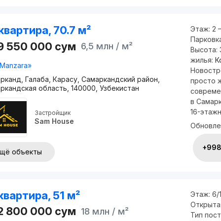
квартира, 70.7 м²
Этаж:
2 
Парковк
9 550 000
сум
6,5 млн
/ м²
Высота:
жилья:
К
Manzara»
Новостр
рканд, Галаба, Карасу, Самаркандский район,
просто ж
ркандская область, 140000, Узбекистан
совреме
в Самарк
16-этажно
Застройщик
Sam House
Обновле
+998 
щё объекты
квартира, 51 м²
Этаж:
6/
Открыта
2 800 000
сум
18 млн
/ м²
Тип пос