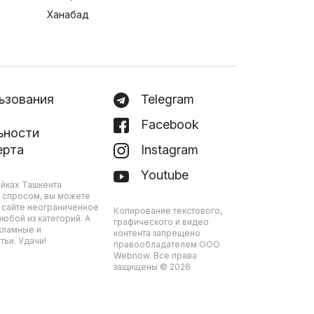
Ханабад
ьзования
Telegram
Facebook
ьности
ерта
Instagram
Youtube
йках Ташкента
 спросом, вы можете
 сайте неограниченное
Копирование текстового,
юбой из категорий. А
графического и видео
кламные и
контента запрещено
ьи. Удачи!
правообладателем ООО
Webnow. Все права
защищены © 2026