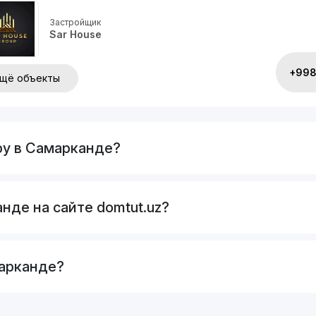
Застройщик
Sar House
+998 
щё объекты
ру в Самарканде?
нде на сайте domtut.uz?
марканде?