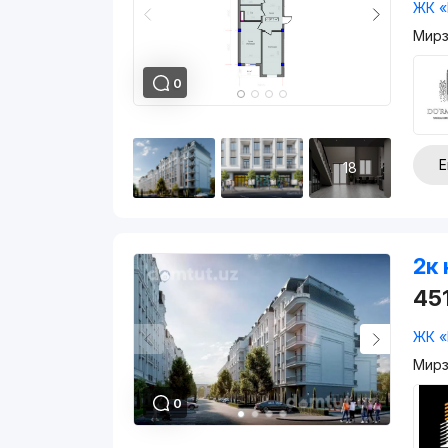
ЖК «
Мирз
0
Е
18
2к 
45
ЖК «
Мирз
0