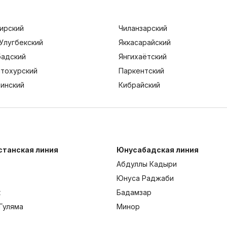
ирский
Чиланзарский
Улугбекский
Яккасарайский
адский
Янгихаётский
тохурский
Паркентский
тинский
Кибрайский
станская линия
Юнусабадская линия
Абдуллы Кадыри
Юнуса Раджаби
к
Бадамзар
Гуляма
Минор