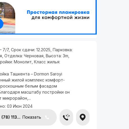
— 7/7
,
Срок сдачи:
12.2025
,
Парковка:
я
,
Отделка:
Черновая
,
Высота:
3m
,
тройки:
Монолит
,
Класс жилья:
йка Ташкента – Dormon Saroyi
нный жилой комплекс комфорт-
c роскошным белым фасадом
 Благодаря масштабу постройки он
 микрорайон,...
но:
03 Июн 2024
(78) 113...
Показать