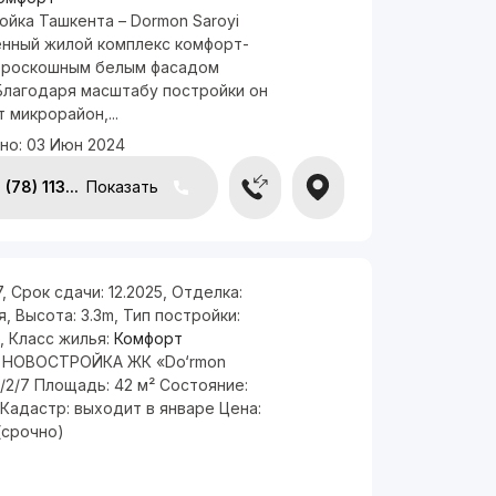
йка Ташкента – Dormon Saroyi
нный жилой комплекс комфорт-
c роскошным белым фасадом
 Благодаря масштабу постройки он
 микрорайон,...
но:
03 Июн 2024
(78) 113...
Показать
7
,
Срок сдачи:
12.2025
,
Отделка:
я
,
Высота:
3.3m
,
Тип постройки:
,
Класс жилья:
Комфорт
НОВОСТРОЙКА ЖК «Do‘rmon
2/2/7 Площадь: 42 м² Состояние:
Кадастр: выходит в январе Цена:
(срочно)