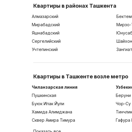
Квартиры в районах Ташкента
Алмазарский
Бектем
Мирабадский
Мирзо-
Яшнабадский
Юнусаб
Сергелийский
Шайхон
Учтепинский
Зангиа
Квартиры в Ташкенте возле метро
Чиланзарская линия
Узбеки
Пушкинская
Беруни
Буюк Ипак Йули
Чор-Су
Хамида Алимджана
Тинчли
Сквер Амира Тимура
Гафура 
Показать все