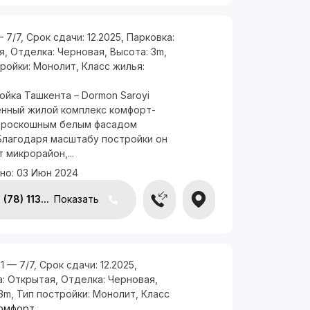
— 7/7
,
Срок сдачи:
12.2025
,
Парковка:
я
,
Отделка:
Черновая
,
Высота:
3m
,
тройки:
Монолит
,
Класс жилья:
йка Ташкента – Dormon Saroyi
нный жилой комплекс комфорт-
c роскошным белым фасадом
 Благодаря масштабу постройки он
 микрорайон,...
но:
03 Июн 2024
(78) 113...
Показать
, 1 — 7/7
,
Срок сдачи:
12.2025
,
а:
Открытая
,
Отделка:
Черновая
,
3m
,
Тип постройки:
Монолит
,
Класс
омфорт