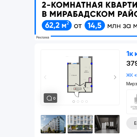
Реклама
1к 
37
ЖК «
Мирз
0
Е
18