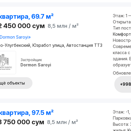
квартира, 69.7 м²
Этаж:
1 
Открыта
2 450 000
сум
8,5 млн
/ м²
Тип пос
Комфорт
Dormon Saroyi»
Новостро
о-Улугбекский, Юзработ улица, Автостанция ТТЗ
Совреме
класса 
здания.
Застройщик
образует
Dormon Saroyi
Обновле
щё объекты
+998 
квартира, 97.5 м²
Этаж:
-1
Парковк
8 750 000
сум
8,5 млн
/ м²
Высота:
жилья:
К