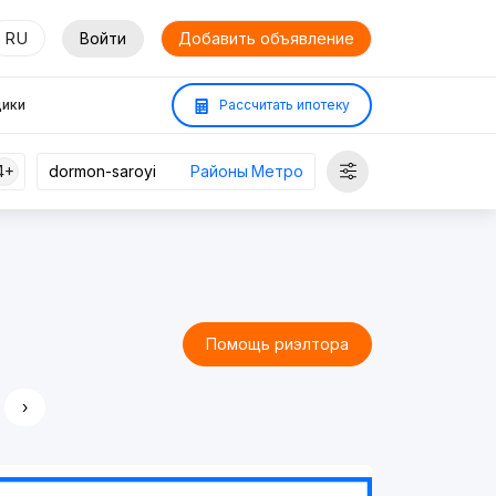
RU
Войти
Добавить объявление
ики
Рассчитать ипотеку
4+
Районы
Метро
Помощь риэлтора
›