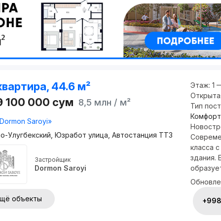
квартира, 44.6 м²
Этаж:
1 
Открыта
9 100 000
сум
8,5 млн
/ м²
Тип пос
Комфорт
Dormon Saroyi»
Новостро
о-Улугбекский, Юзработ улица, Автостанция ТТЗ
Совреме
класса 
здания.
Застройщик
образует
Dormon Saroyi
Обновле
щё объекты
+998 