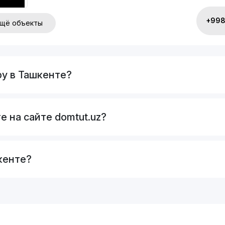
+998 
щё объекты
ру в Ташкенте?
е на сайте domtut.uz?
кенте?