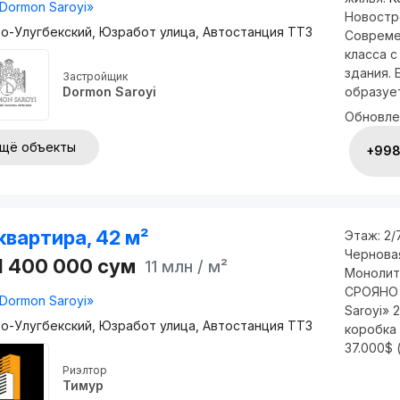
Dormon Saroyi»
Новостро
о-Улугбекский, Юзработ улица, Автостанция ТТЗ
Совреме
класса 
здания.
Застройщик
образует
Dormon Saroyi
Обновле
щё объекты
+998 
квартира, 42 м²
Этаж:
2/
Чернова
1 400 000
сум
11 млн
/ м²
Монолит
СРОЯНО 
Dormon Saroyi»
Saroyi» 
о-Улугбекский, Юзработ улица, Автостанция ТТЗ
коробка 
37.000$ 
Риэлтор
Тимур