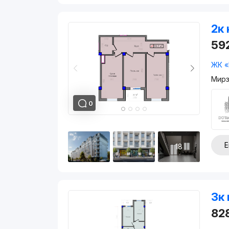
2к 
59
ЖК «
Мирз
0
Е
18
3к 
82