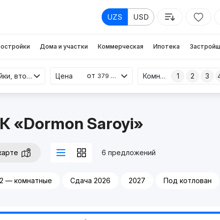
UZS
USD
остройки
Дома и участки
Коммерческая
Ипотека
Застройщ
от
Новостройки, вторичка
Цена
Комнаты
1
2
3
379 млн
К «Dormon Saroyi»
карте
6 предложений
2 — комнатные
Сдача 2026
2027
Под котлован