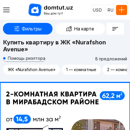
USD
RU
Фильтры
На карте
Купить квартиру в ЖК «Nurafshon
Avenue»
Помощь риэлтора
8 предложений
ЖК «Nurafshon Avenue»
1 — комнатные
2 — комна