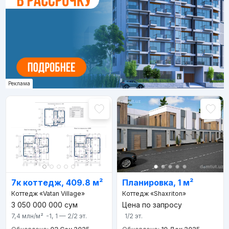
Реклама
7к коттедж, 409.8 м²
Планировка, 1 м²
Коттедж «Vatan Village»
Коттедж «Shaxriton»
3 050 000 000
сум
Цена по запросу
7,4 млн
/м²
-1, 1 — 2/2
эт.
1/2
эт.