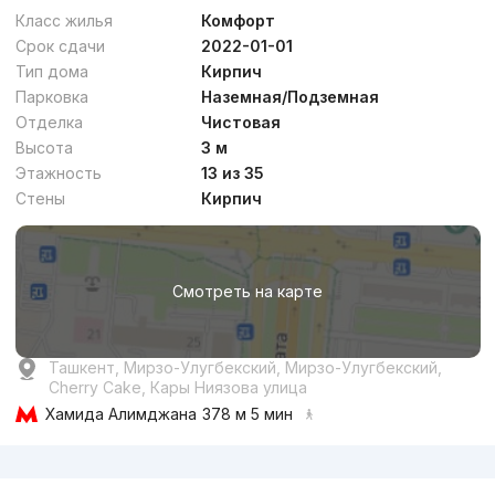
Премиум
4
Класс жилья
Комфорт
Срок сдачи
2022-01-01
Тип дома
Кирпич
Парковка
Наземная/Подземная
Отделка
Чистовая
Высота
3 м
от
27 млн
сум
/м²
Этажность
13 из 35
Стены
Кирпич
Сдан 2023
,
Grand Capital Group
ЖК «Mustaqillik Avenue»
Смотреть на карте
+998 (71) 209...
Бизнес
5
Ташкент, Мирзо-Улугбекский, Мирзо-Улугбекский,
Cherry Cake, Кары Ниязова улица
Хамида Алимджана
378 м 5 мин
Реклама