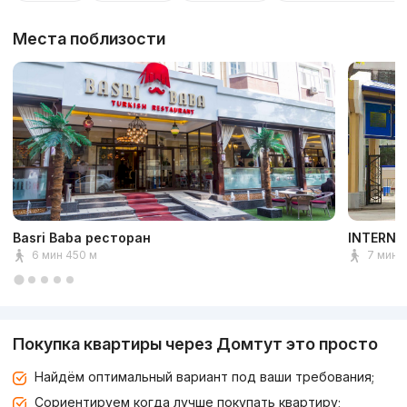
Места поблизости
Basri Baba ресторан
INTERNA
6 мин 450 м
7 мин 
Покупка квартиры через Домтут это просто
Найдём оптимальный вариант под ваши требования;
Сориентируем когда лучше покупать квартиру;