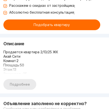
Расскажем о скидках от застройщика;
Абсолютно бесплатная консультация;
Подобрать квартиру
Описание
Продается квартира 2/13/25 ЖК
Акай Сити
Комнат:2
Площадь:50
Этаж:13
Этажность:25
Авторский ремонт
С мебелью и техникой
Подробнее
Цена :130.000 y.e
Объявление заполнено не корректно?
Сообщите нам и мы разберёмся в проблеме