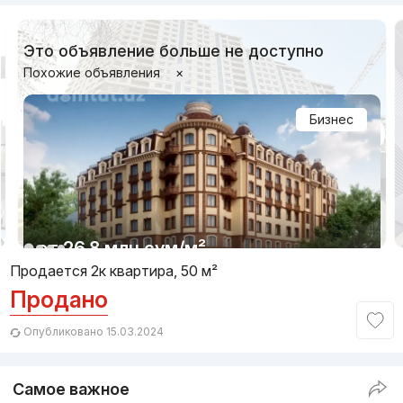
Это объявление больше не доступно
Похожие объявления
×
Бизнес
1/18
от
26.8 млн
сум
/м²
Продается 2к квартира, 50 м²
Продано
Сдан 2024
,
GABUS
ЖК «Gabus»
Опубликовано 15.03.2024
+998 (78) 150...
Самое важное