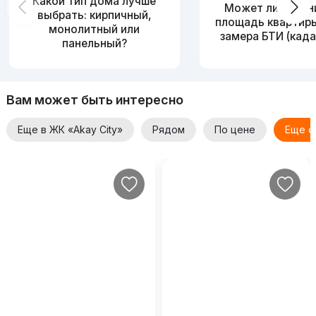
Какой тип дома лучше
Может ли измен
выбрать: кирпичный,
площадь квартир
монолитный или
замера БТИ (када
панельный?
Вам может быть интересно
Еще в ЖК «Akay City»
Рядом
По цене
Еще о