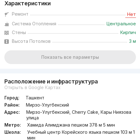
Характеристики
Договорная
Ремонт
Нет
Система Отопления
Центральное
Сдача 1кв 2028
,
Murad Buildings
ЖК «Saadiyat»
Стены
Кирпич
Высота Потолков
3 м
+998 (78) 122...
Показать все параметры
Расположение и инфраструктура
Открыть в Google Картах
Город:
Ташкент
Район:
Мирзо-Улугбекский
Адрес:
Мирзо-Улугбекский, Cherry Cake, Кары Ниязова
улица
Метро:
Хамида Алимджана пешком 378 м 5 мин
Школа:
Учебный центр Корейского языка пешком 103 м 1
мин