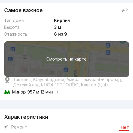
Самое важное
Тип дома
Кирпич
Высота
3 м
Этажность
8 из 9
Смотреть на карте
Ташкент, Юнусабадский, Амира Темура 4-й проезд,
Детский сад №424 "ТОПОЛЁК", Кашгар (Ц-4)
Минор
957 м 12 мин
Реклама
Характеристики
Ремонт
Нет