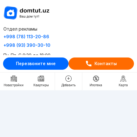
Отдел рекламы
+998 (78) 113-20-86
+998 (93) 390-30-10
Пн-Пт. С 9:30 до 18:00
Перезвоните мне
Контакты
RU
UZ
Новостройки
Квартиры
Добавить
Ипотека
Карта
Контакты
О проекте
Проект компании Webnow ©
Условия использования
Политика конфиденциальности