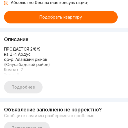
Абсолютно бесплатная консультация;
Подобрать квартиру
Описание
ПРОДАЕТСЯ 2/8/9
на Ц-4 Ардус
ор-р: Алайский рынок
(Юнусабадский район)
Комнат: 2
Этаж: 8
Этажность: 9
Общая площадь: 60м2
Подробнее
Состояние: Хороший ремонт
С МЕБЕЛЬЮ И ТЕХНИКОЙ
ЦЕНА: 84 000 у.е./торг
+998978770077 Алексей
Объявление заполнено не корректно?
Сообщите нам и мы разберёмся в проблеме
Пожаловаться