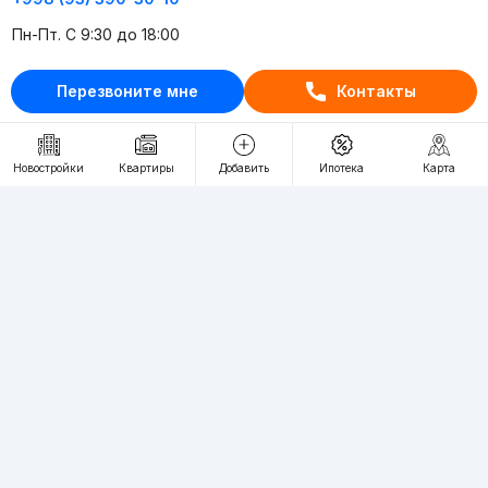
Пн-Пт. С 9:30 до 18:00
RU
UZ
Перезвоните мне
Контакты
Контакты
Новостройки
Квартиры
Добавить
Ипотека
Карта
О проекте
Проект компании Webnow ©
Условия использования
Политика конфиденциальности
Публичная оферта
Учредитель:
"WEBNOW" MChJ
Адрес:
Toshkent shahri, A.Qahhor ko'chasi, 47-uy
Регистрация электронного СМИ:
1649