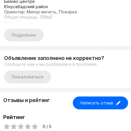
Бизнес центре
Юнусабадский район
Ориентир: Минор мечеть, Пожарка
Общая площадь: 228м2
Этаж: 10
Комнат: 7
Состояние: Евроремонт
Подробнее
Первая линия, вдоль дороги
С арендатором 4.600$
Объявление заполнено не корректно?
Сообщите нам и мы разберёмся в проблеме
Пожаловаться
Отзывы и рейтинг
Написать отзыв
Рейтинг
0 / 5