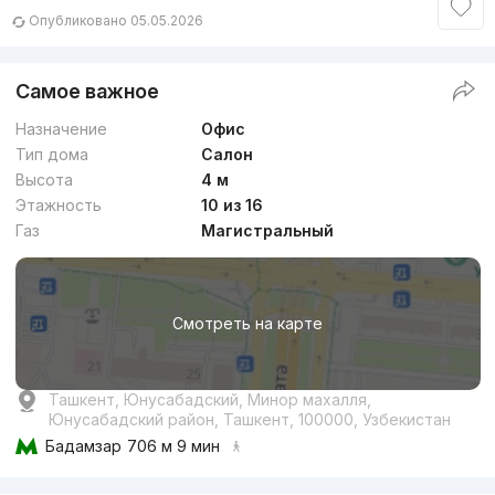
Опубликовано 05.05.2026
Самое важное
Назначение
Офис
Тип дома
Салон
Высота
4 м
Этажность
10 из 16
Газ
Магистральный
Смотреть на карте
Ташкент, Юнусабадский, Минор махалля,
Юнусабадский район, Ташкент, 100000, Узбекистан
Бадамзар
706 м 9 мин