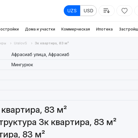
UZS
USD
остройки
Дома и участки
Коммерческая
Ипотека
Застройщ
иры
UralovS
3к квартира, 83 м²
Афрасиаб улица, Афрасиаб
Мингурюк
квартира, 83 м²
руктура 3к квартира, 83 м²
ира, 83 м²