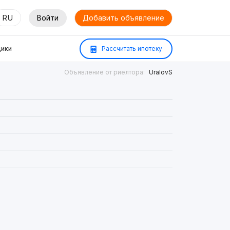
RU
Войти
Добавить объявление
ики
Рассчитать ипотеку
Объявление от риелтора:
UralovS