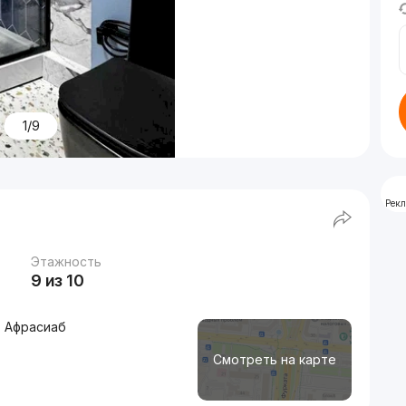
1/9
Рек
Этажность
9 из 10
, Афрасиаб
Смотреть на карте