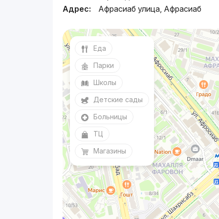
Адрес:
Афрасиаб улица, Афрасиаб
Еда
Парки
Школы
Детские сады
Больницы
ТЦ
Магазины