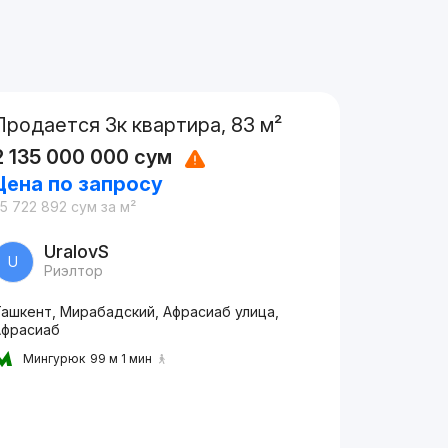
Продается 3к квартира, 83 м²
2 135 000 000
сум
Цена по запросу
5 722 892
сум
за м²
UralovS
U
Риэлтор
Ташкент, Мирабадский, Афрасиаб улица,
Афрасиаб
Мингурюк
99 м 1 мин