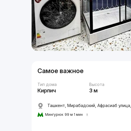
Самое важное
Тип дома
Высота
Кирпич
3 м
Ташкент, Мирабадский, Афрасиаб улица
Мингурюк
99 м 1 мин