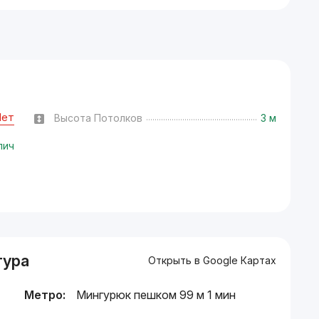
Нет
Высота Потолков
3 м
пич
тура
Открыть в Google Картах
Метро:
Мингурюк пешком 99 м 1 мин