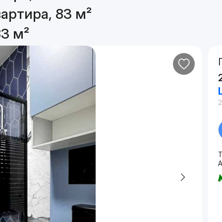
артира, 83 м²
83 м²
2