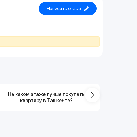
Написать отзыв
На каком этаже лучше покупать
Что выг
квартиру в Ташкенте?
от