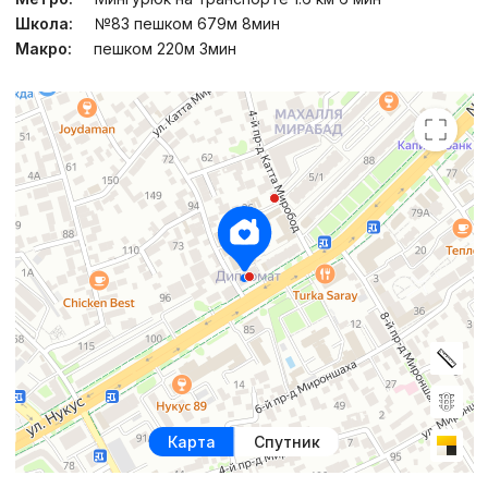
Школа:
№83 пешком 679м 8мин
Макро:
пешком 220м 3мин
Карта
Спутник