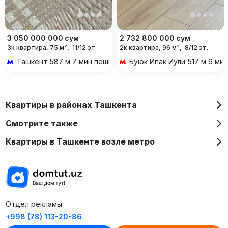
3 050 000 000
сум
2 732 800 000
сум
3к квартира, 75 м²,
11/12 эт.
2к квартира, 96 м²,
8/12 эт.
Ташкент
587 м 7 мин пешком
Буюк Ипак Йули
517 м 6 ми
Квартиры в районах Ташкента
Смотрите также
Квартиры в Ташкенте возле метро
Отдел рекламы
+998 (78) 113-20-86