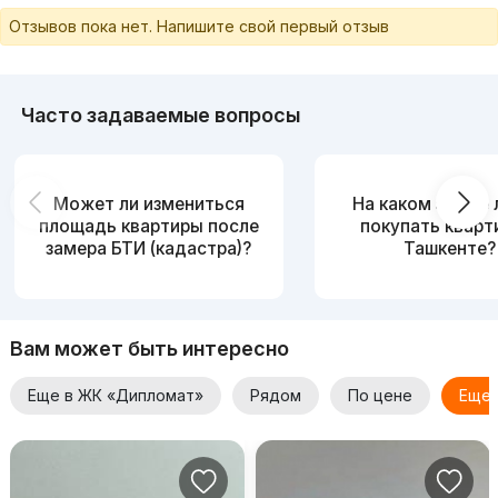
Отзывов пока нет. Напишите свой первый отзыв
Часто задаваемые вопросы
Может ли измениться
На каком этаже
площадь квартиры после
покупать кварт
замера БТИ (кадастра)?
Ташкенте?
Вам может быть интересно
Еще в ЖК «Дипломат»
Рядом
По цене
Еще 