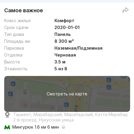
Самое важное
Класс жилья
Комфорт
Срок сдачи
2020-01-01
Тип дома
Панель
Площадь жк
8 300 м²
Парковка
Наземная/Подземная
Отделка
Черновая
Высота
3.5 м
Этажность
5 из 8
Смотреть на карте
Ташкент, Мирабадский, Мирабадский, Катта Мирабад
2-й проезд, Нукусская улица
Мингурюк
1.6 км 6 мин