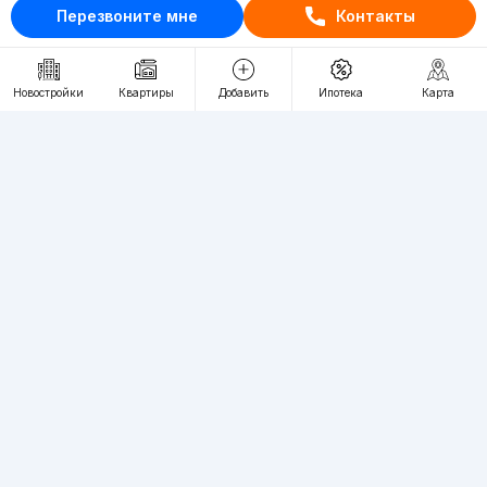
+998 (93) 390-30-10
Перезвоните мне
Контакты
Пн-Пт. С 9:30 до 18:00
Новостройки
Квартиры
Добавить
Ипотека
Карта
RU
UZ
Контакты
О проекте
Проект компании Webnow ©
Условия использования
Политика конфиденциальности
Публичная оферта
Учредитель:
"WEBNOW" MChJ
Адрес:
Toshkent shahri, A.Qahhor ko'chasi, 47-uy
Регистрация электронного СМИ:
1649