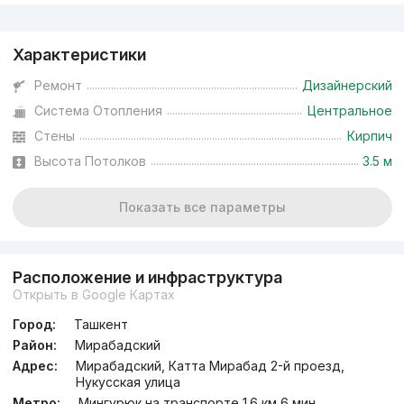
Реклама
Характеристики
Ремонт
Дизайнерский
Система Отопления
Центральное
Стены
Кирпич
Высота Потолков
3.5 м
Показать все параметры
Расположение и инфраструктура
Открыть в Google Картах
Город:
Ташкент
Район:
Мирабадский
Адрес:
Мирабадский, Катта Мирабад 2-й проезд,
Нукусская улица
Метро:
Мингурюк на транспорте 1.6 км 6 мин