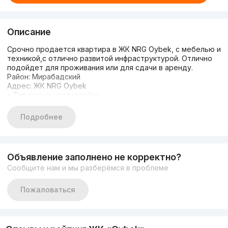
Описание
Срочно продается квартира в ЖК NRG Oybek, с мебелью и
техникой,с отлично развитой инфраструктурой. Отлично
подойдет для проживания или для сдачи в аренду.
Район: Мирабадский
Адрес: ЖК NRG Oybek
• Тип жилья: новостройка
• Комнат: 2
• Площадь: 54m2
Подробнее
• Этаж: 12
• Этажность: 16
• Состояние: евроремонт
• Цена: 200000 у.е. торг
Объявление заполнено не корректно?
(+)998.90.124.81.08
Сообщите нам и мы разберёмся в проблеме
Если не подняли трубку напишите в Телеграм 24/7
С уважением Алина.
t.me/legacy_alinas
Пожаловаться
Имеется также другие варианты по всему городу.
Перейдите по ссылке и выберите свою квартиру
t.me/legacyrealestate
Компания "LEGACY REAL ESTATE"