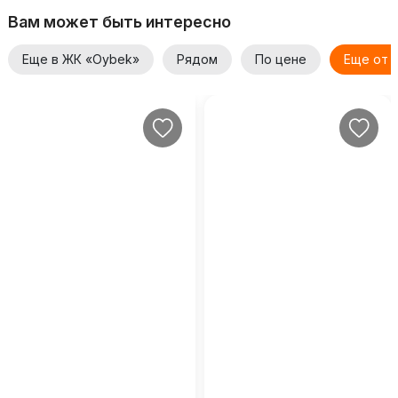
Вам может быть интересно
Еще в ЖК «Oybek»
Рядом
По цене
Еще от 