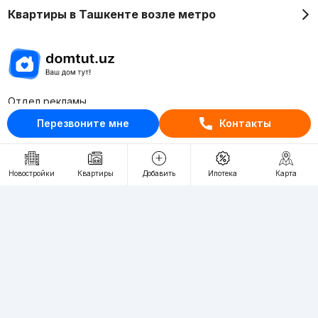
Квартиры в Ташкенте возле метро
Отдел рекламы
+998 (78) 113-20-86
Перезвоните мне
Контакты
+998 (93) 390-30-10
Пн-Пт. С 9:30 до 18:00
Новостройки
Квартиры
Добавить
Ипотека
Карта
RU
UZ
Контакты
О проекте
Проект компании Webnow ©
Условия использования