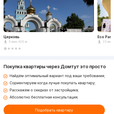
Церковь
Eco Park
5 мин 400 м
23 мин 
Покупка квартиры через Домтут это просто
Найдём оптимальный вариант под ваши требования;
Сориентируем когда лучше покупать квартиру;
Расскажем о скидках от застройщика;
Абсолютно бесплатная консультация;
Подобрать квартиру