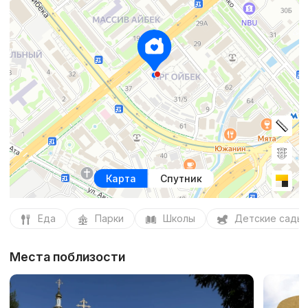
Карта
Спутник
Еда
Парки
Школы
Детские сады
Места поблизости