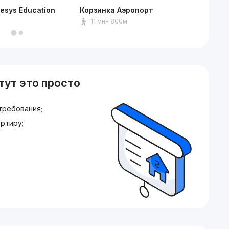
esys Education
Корзинка Аэропорт
Кафе Б
м
11 мин 800м
4 ми
тут это просто
требования;
ртиру;