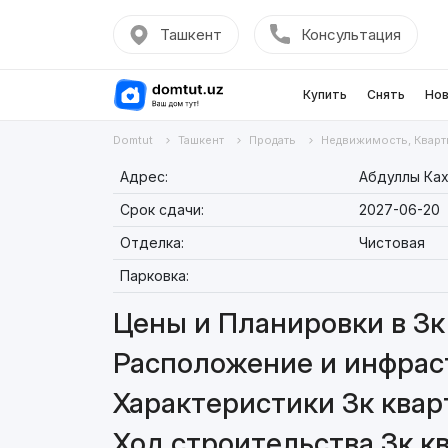
Ташкент
Консультация
Купить
Снять
Нов
Domtut
Ташкент
Продать
Недвижимость, Кварт
Адрес:
Абдуллы Ках
Срок сдачи:
2027-06-20
Отделка:
Чистовая
Парковка:
Цены и Планировки в 3к 
Расположение и инфраст
Характеристики 3к кварт
Ход строительства 3к кв