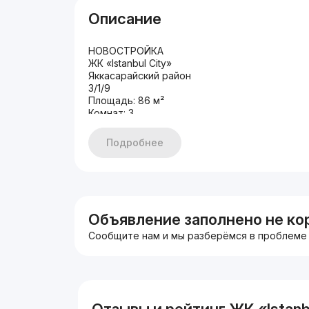
Описание
НОВОСТРОЙКА
ЖК «Istanbul City»
Яккасарайский район
3/1/9
Площадь: 86 м²
Комнат: 3
Санузлов: 2
Состояние: евро ремонт
Подробнее
С мебелью и техникой
2 открытых балкона
Подвальное помещение: 3×2 м
Цена: 165.000 у.е
Объявление заполнено не ко
Сообщите нам и мы разберёмся в проблеме