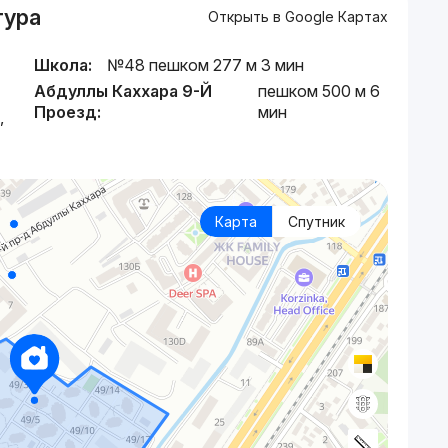
тура
Открыть в Google Картах
Школа:
№48 пешком 277 м 3 мин
Абдуллы Каххара 9-Й
пешком 500 м 6
Проезд:
мин
,
Карта
Спутник