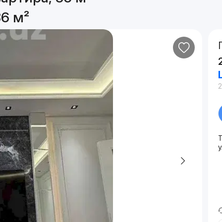
86 м²
у