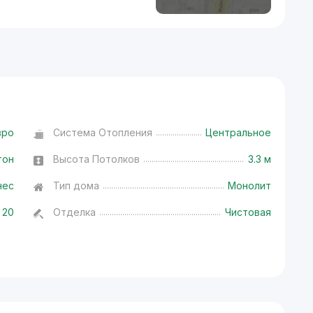
вро
Система Отопления
Центральное
тон
Высота Потолков
3.3 м
нес
Тип дома
Монолит
20
Отделка
Чистовая