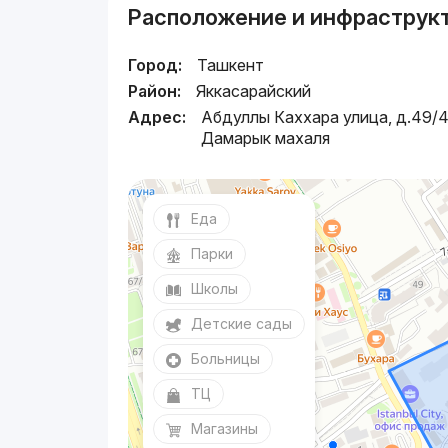
Расположение и инфраструк
Город:
Ташкент
Район:
Яккасарайский
Адрес:
Абдуллы Каххара улица, д.49/4
Дамарык махаля
Еда
Парки
Школы
Детские сады
Больницы
ТЦ
Магазины