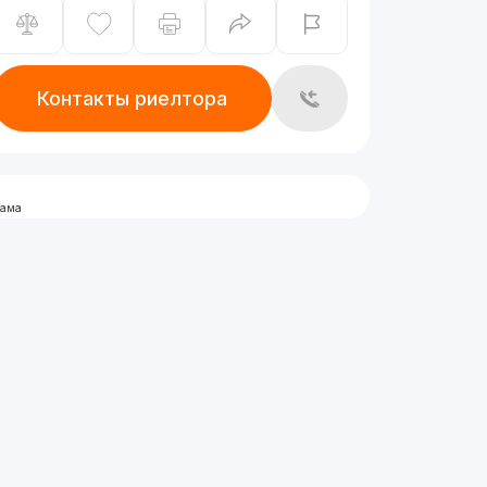
Контакты риелтора
лама