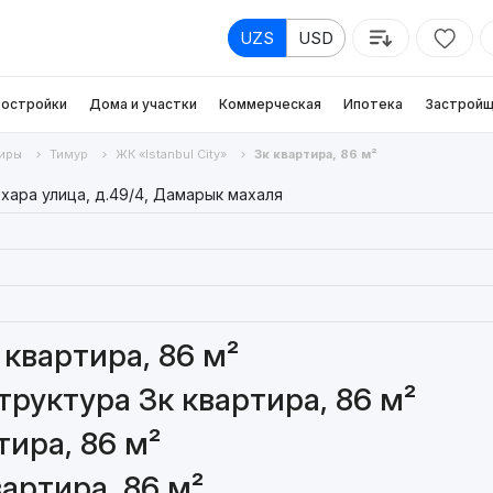
UZS
USD
остройки
Дома и участки
Коммерческая
Ипотека
Застройщ
иры
Тимур
ЖК «Istanbul City»
3к квартира, 86 м²
хара улица, д.49/4, Дамарык махаля
квартира, 86 м²
руктура 3к квартира, 86 м²
ира, 86 м²
артира, 86 м²