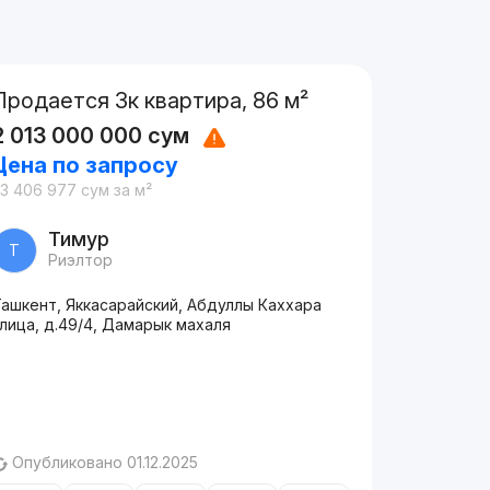
Продается 3к квартира, 86 м²
2 013 000 000
сум
Цена по запросу
23 406 977
сум
за м²
Тимур
Т
Риэлтор
Ташкент, Яккасарайский, Абдуллы Каххара
лица, д.49/4, Дамарык махаля
Опубликовано 01.12.2025