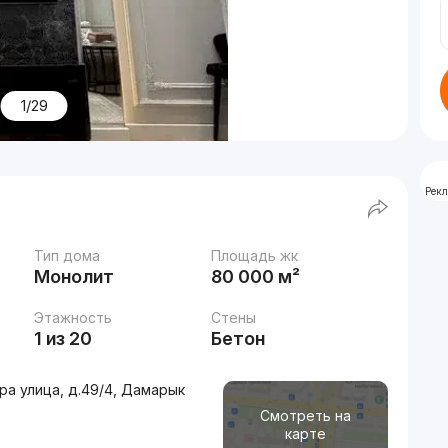
1/29
Рек
Тип дома
Площадь жк
Монолит
80 000 м²
Этажность
Стены
1 из 20
Бетон
ра улица, д.49/4, Дамарык
Смотреть на
карте