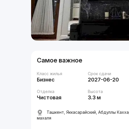
Самое важное
Класс жилья
Срок сдачи
Бизнес
2027-06-20
Отделка
Высота
Чистовая
3.3 м
Ташкент, Яккасарайский, Абдуллы Кахха
махаля