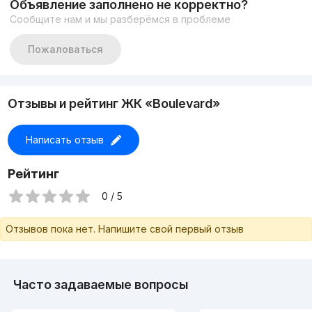
Объявление заполнено не корректно?
Ташкент!
Сообщите нам и мы разберёмся в проблеме
Моб: +998 99 967 03 33 (тг 24/7)
С уважением Муслима
Экспертные решения в сфере недвижимости!
Пожаловаться
Комиссионные 50%
Отзывы и рейтинг ЖК «Boulevard»
Написать отзыв
Рейтинг
0 / 5
Отзывов пока нет. Напишите свой первый отзыв
Часто задаваемые вопросы