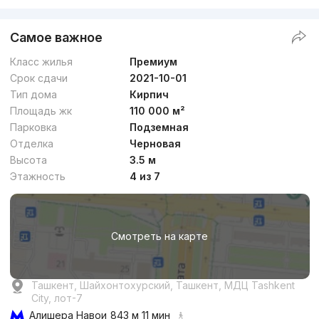
Самое важное
Класс жилья
Премиум
Срок сдачи
2021-10-01
Тип дома
Кирпич
Площадь жк
110 000 м²
Парковка
Подземная
Отделка
Черновая
Высота
3.5 м
Этажность
4 из 7
Смотреть на карте
Ташкент, Шайхонтохурский, Ташкент, МДЦ Tashkent
City, лот-7
Алишера Навои
843 м 11 мин