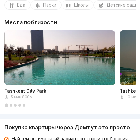
Еда
Парки
Школы
Детские сады
Места поблизости
Tashkent City Park
Tashkent
5 мин 800м
10 мин 
Покупка квартиры через Домтут это просто
Найдём оптимальный вариант под ваши требования;