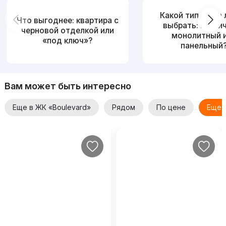
Какой тип дома
Что выгоднее: квартира с
выбрать: кирпи
черновой отделкой или
монолитный 
«под ключ»?
панельный
Вам может быть интересно
Еще в ЖК «Boulevard»
Рядом
По цене
Еще 