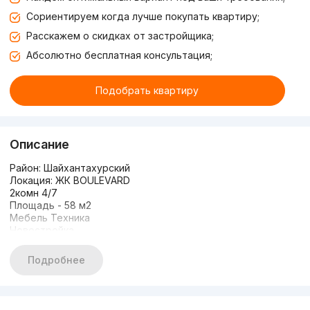
Сориентируем когда лучше покупать квартиру;
Расскажем о скидках от застройщика;
Абсолютно бесплатная консультация;
Подобрать квартиру
Описание
Район: Шайхантахурский
Локация: ЖК BOULEVARD
2комн 4/7
Площадь - 58 м2
Мебель Техника
Новостройка
Рядом есть: Ташкент Сити, Ташкент сити молл, Станции
Дружбы Народов, ТЦ Самарканд Дарвоза, Медиа Парк,
Подробнее
Рынок Чорсу, Корзинка, Кафе Райхон, Кафе Сой, Корзинка,
NEXT ТРЦ, Чакар ЖК NRG U TOWER, Kaмолон, City Mall,
Boulеvard. Nest One
Имеется более 20 000 объектов по всему городу