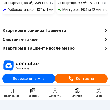
2к квартира, 55 м²,
23/51 эт.
2к квартира, 65 м²,
7/12 эт.
For days
For d
Узбекистанская
107 м 1 мин пешком
Мингурюк
984 м 12 мин пе
Квартиры в районах Ташкента
Смотрите также
Квартиры в Ташкенте возле метро
Отдел рекламы
Перезвоните мне
Контакты
+998 (78) 113-20-86
+998 (93) 390-30-10
Новостройки
Квартиры
Добавить
Ипотека
Карта
Пн-Пт. С 9:30 до 18:00