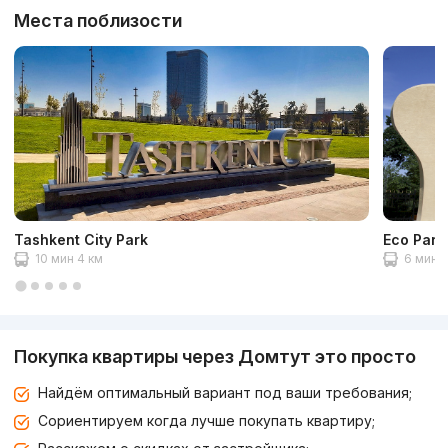
Места поблизости
Tashkent City Park
Eco Park
10 мин 4 км
6 мин 2
Покупка квартиры через Домтут это просто
Найдём оптимальный вариант под ваши требования;
Сориентируем когда лучше покупать квартиру;