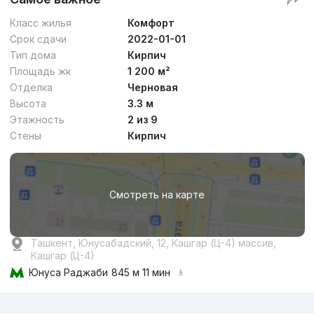
Класс жилья
Комфорт
Срок сдачи
2022-01-01
Тип дома
Кирпич
Площадь жк
1 200 м²
Отделка
Черновая
Высота
3.3 м
Этажность
2 из 9
Стены
Кирпич
Смотреть на карте
Ташкент, Юнусабадский, 12, Кашгар (Ц-4) массив,
Кашгар (Ц-4)
Юнуса Раджаби
845 м 11 мин
Реклама