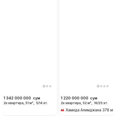
1 342 000 000
сум
1 220 000 000
сум
2к квартира, 51 м²,
5/14 эт.
2к квартира, 52 м²,
16/25 эт.
Хамида Алимджана
378 м 