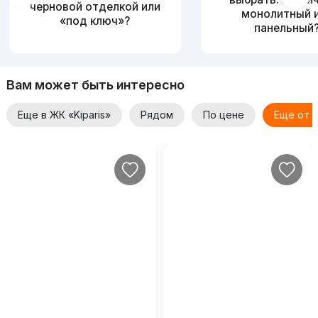
черновой отделкой или
монолитный 
«под ключ»?
панельный
Вам может быть интересно
Еще в ЖК «Kiparis»
Рядом
По цене
Еще от 