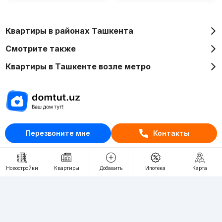
Квартиры в районах Ташкента
Смотрите также
Квартиры в Ташкенте возле метро
Отдел рекламы
Перезвоните мне
Контакты
+998 (78) 113-20-86
+998 (93) 390-30-10
Новостройки
Квартиры
Добавить
Ипотека
Карта
Пн-Пт. С 9:30 до 18:00
RU
UZ