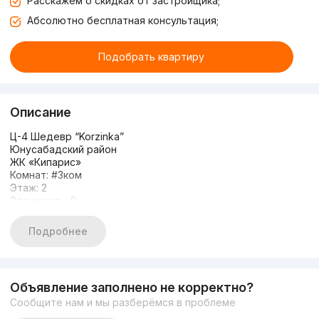
Расскажем о скидках от застройщика;
Абсолютно бесплатная консультация;
Подобрать квартиру
Описание
Ц-4 Шедевр “Korzinka”
Юнусабадский район
ЖК «Кипарис»
Комнат: #3ком
Этаж: 2
Этажность: 9
Общая площадь: 106.м2
Состояние: Коробка
Подробнее
Закрытый двор
Цена: 165.000
Объявление заполнено не корректно?
Сообщите нам и мы разберёмся в проблеме