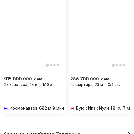
915 000 000
сум
286 700 000
сум
2к квартира, 44 м²,
1/10 эт.
1к квартира, 23 м²,
3/4 эт.
Космонавтов
682 м 9 мин пешком
Буюк Ипак Йули
1.8 км 7 м
Квартиры в районах Ташкента