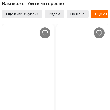
Вам может быть интересно
Еще в ЖК «Oybek»
Рядом
По цене
Еще от 