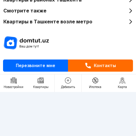
Смотрите также
Квартиры в Ташкенте возле метро
Отдел рекламы
Перезвоните мне
Контакты
+998 (78) 113-20-86
+998 (93) 390-30-10
Пн-Пт. С 9:30 до 18:00
Новостройки
Квартиры
Добавить
Ипотека
Карта
RU
UZ
Контакты
О проекте