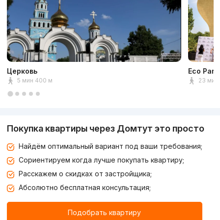
Церковь
Eco Park
5 мин 400 м
23 мин 
Покупка квартиры через Домтут это просто
Найдём оптимальный вариант под ваши требования;
Сориентируем когда лучше покупать квартиру;
Расскажем о скидках от застройщика;
Абсолютно бесплатная консультация;
Подобрать квартиру