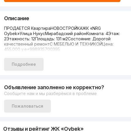
Описание
ПРОДАЕТСЯ КвартираНОВОСТРОЙКАЖК «NRG
Oybek»Улица НукусМирабадский районКомната: 4Этаж:
2Этажность: 12Площадь: 131 м2Состояние: Дорогой
качественный ремонтС МЕБЕЛЬЮ И ТЕХНИКОЙЦена:
455.000 y.е+998935700395
Подробнее
Объявление заполнено не корректно?
Сообщите нам и мы разберёмся в проблеме
Пожаловаться
Отзывы и рейтинг ЖК «Oybek»