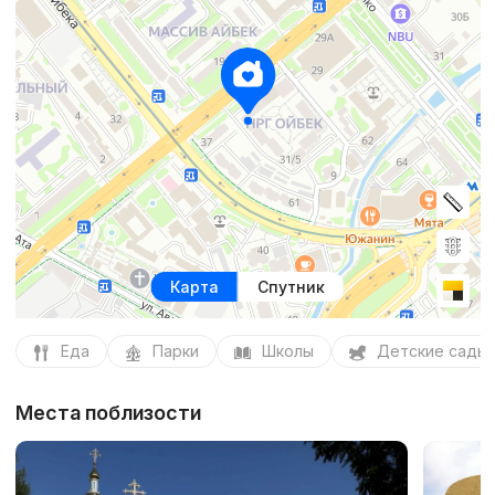
Карта
Спутник
Еда
Парки
Школы
Детские сады
Места поблизости