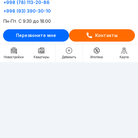
+998 (78) 113-20-86
+998 (93) 390-30-10
Пн-Пт. С 9:30 до 18:00
Перезвоните мне
Контакты
RU
UZ
Контакты
Новостройки
Квартиры
Добавить
Ипотека
Карта
О проекте
Проект компании Webnow ©
Условия использования
Политика конфиденциальности
Публичная оферта
Учредитель:
"WEBNOW" MChJ
Адрес:
Toshkent shahri, A.Qahhor ko'chasi, 47-uy