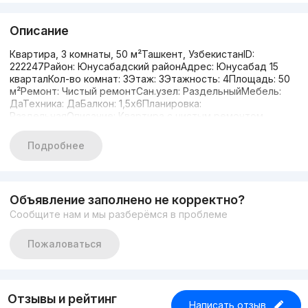
Описание
Квартира, 3 комнаты, 50 м²Ташкент, УзбекистанID:
222247Район: Юнусабадский районАдрес: Юнусабад 15
кварталКол-во комнат: 3Этаж: 3Этажность: 4Площадь: 50
м²Ремонт: Чистый ремонтСан.узел: РаздельныйМебель:
ДаТехника: ДаБалкон: 1,5х6Планировка:
РаздельнаяОписание: Квартира с чистым ремонтом,
полностью укомплектована мебелью и техникой. Развитая
инфраструктура — рядом всё необходимое для
Подробнее
комфортного проживания, магазины, кафе, школа, детский
сад, аптека.
Объявление заполнено не корректно?
Сообщите нам и мы разберёмся в проблеме
Пожаловаться
Отзывы и рейтинг
Написать отзыв