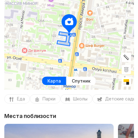
Карта
Спутник
Еда
Парки
Школы
Детские сады
Места поблизости