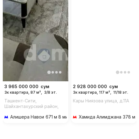
3 965 000 000
сум
2 928 000 000
сум
3к квартира, 87 м²,
3/8 эт.
3к квартира, 117 м²,
11/18 эт.
Ташкент-Сити,
Кары Ниязова улица, д.11A
Шайхантахурский район,
Ташкент, 100000,
Алишера Навои
671 м 8 мин пешком
Хамида Алимджана
378 м 
Узбекистан