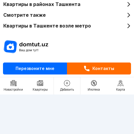
Квартиры в районах Ташкента
Смотрите также
Квартиры в Ташкенте возле метро
Отдел рекламы
Перезвоните мне
Контакты
+998 (78) 113-20-86
+998 (93) 390-30-10
Пн-Пт. С 9:30 до 18:00
Новостройки
Квартиры
Добавить
Ипотека
Карта
RU
UZ
Контакты
О проекте