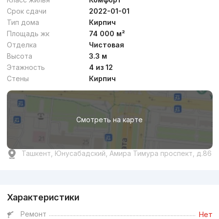
Срок сдачи
2022-01-01
Тип дома
Кирпич
Площадь жк
74 000 м²
Отделка
Чистовая
Высота
3.3 м
Этажность
4 из 12
Стены
Кирпич
Смотреть на карте
Ташкент, Юнусабадский, Амира Тимура проспект, д.86
Реклама
Характеристики
Ремонт
Нет