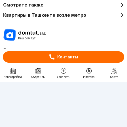
Смотрите также
Квартиры в Ташкенте возле метро
Отдел рекламы
+998 (78) 113-20-86
Контакты
+998 (93) 390-30-10
Пн-Пт. С 9:30 до 18:00
Новостройки
Квартиры
Добавить
Ипотека
Карта
RU
UZ
Контакты
О проекте
Проект компании Webnow ©