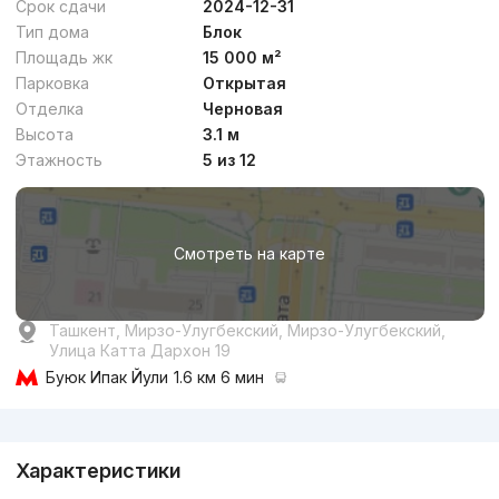
Срок сдачи
2024-12-31
Тип дома
Блок
Площадь жк
15 000 м²
Парковка
Открытая
Отделка
Черновая
от
15.3 млн
сум
/м²
Высота
3.1 м
Этажность
5 из 12
Сдан 2024
,
Darkhan Residence
ЖК «Darkhan Residence»
Смотреть на карте
+998 (78) 113...
Комфорт
Ташкент, Мирзо-Улугбекский, Мирзо-Улугбекский,
Улица Катта Дархон 19
Буюк Ипак Йули
1.6 км 6 мин
Реклама
Характеристики
от
16.9 млн
сум
/м²