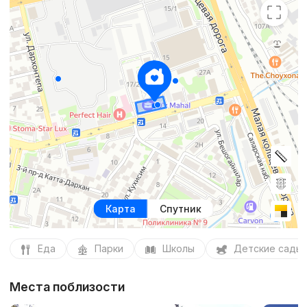
Карта
Спутник
Еда
Парки
Школы
Детские сады
Места поблизости