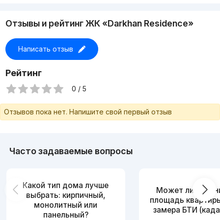
• Коммуникации (стояки, счётчики)
Условия оплаты:
Отзывы и рейтинг ЖК «Darkhan Residence»
• Первоначальный взнос 50%, рассрочка на 18 месяцев!
• При 100% оплате скидка 6%!
Адрес: Мирзо-Улугбекский район, улица Катта Дархон 19
Написать отзыв
Сдача дома 2024 год 4 квартал
Рейтинг
0 / 5
Отзывов пока нет. Напишите свой первый отзыв
Часто задаваемые вопросы
Какой тип дома лучше
Может ли измен
выбрать: кирпичный,
площадь квартир
монолитный или
замера БТИ (када
панельный?