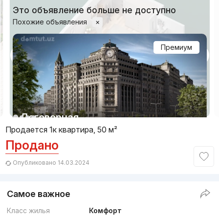
Это объявление больше не доступно
Похожие объявления
×
Премиум
1/15
Договорная
Продается 1к квартира, 50 м²
Продано
Сдача 4кв 2026
,
Diamond Castle
ЖК «Moscow»
Опубликовано 14.03.2024
+998 (97) 111...
Самое важное
Комфорт
Класс жилья
Комфорт