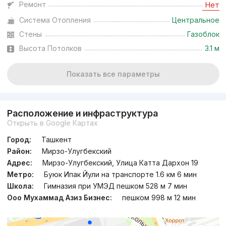
Ремонт
Нет
Система Отопления
Центральное
Сдача 2кв 2027
,
New Mahall
ЖК «New Mahal»
Стены
Газоблок
Высота Потолков
3.1 м
+998 (93) 931...
Показать все параметры
Расположение и инфраструктура
Открыть в Google Картах
Город:
Ташкент
Район:
Мирзо-Улугбекский
Адрес:
Мирзо-Улугбекский, Улица Катта Дархон 19
Метро:
Буюк Ипак Йули на транспорте 1.6 км 6 мин
Школа:
Гимназия при УМЭД пешком 528 м 7 мин
Ооо Мухаммад Азиз Бизнес:
пешком 998 м 12 мин