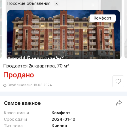
Похожие объявления
×
Комфорт
1/11
от
14.5 млн
сум
/м²
Продается 2к квартира, 70 м²
Продано
Сдан 2024
,
Mashxadi Residence
ЖК «Mashxadi Residence»
Опубликовано 18.03.2024
+998 (99) 905...
Самое важное
Бизнес
1
Класс жилья
Комфорт
Срок сдачи
2024-01-10
Тип дома
Кирпич