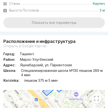
Сдача 4кв 2027
,
LUMEN
Стены
Кирпич
ЖК «Mezon Residence»
Высота Потолков
3 м
+998 (78) 113...
Показать все параметры
Расположение и инфраструктура
Открыть в Google Картах
Город:
Ташкент
Район:
Мирзо-Улугбекский
Адрес:
Яшнабадский, ул. Паркентская
Школа:
Специализированная школа №130 пешком 289 м
4 мин
Korzinka:
пешком 375 м 5 мин