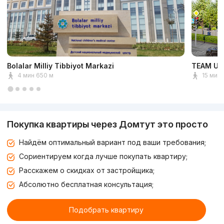
Bolalar Milliy Tibbiyot Markazi
TEAM Uni
4 мин 650 м
15 мин 
Покупка квартиры через Домтут это просто
Найдём оптимальный вариант под ваши требования;
Сориентируем когда лучше покупать квартиру;
Расскажем о скидках от застройщика;
Абсолютно бесплатная консультация;
Подобрать квартиру