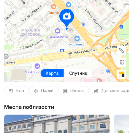
Карта
Спутник
Еда
Парки
Школы
Детские сады
Места поблизости