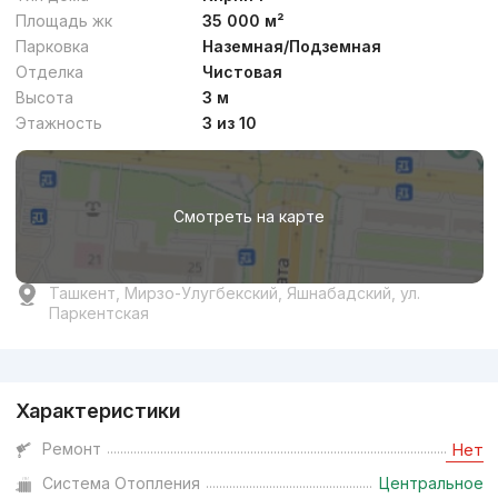
Площадь жк
35 000 м²
Парковка
Наземная/Подземная
Отделка
Чистовая
от
20.6 млн
сум
/м²
Высота
3 м
Этажность
3 из 10
Сдача 2кв 2027
,
Golden House
ЖК «Harizma»
Смотреть на карте
+998 (78) 113...
Комфорт
Ташкент, Мирзо-Улугбекский, Яшнабадский, ул.
Паркентская
Реклама
Характеристики
от
14.3 млн
сум
/м²
Ремонт
Нет
Система Отопления
Центральное