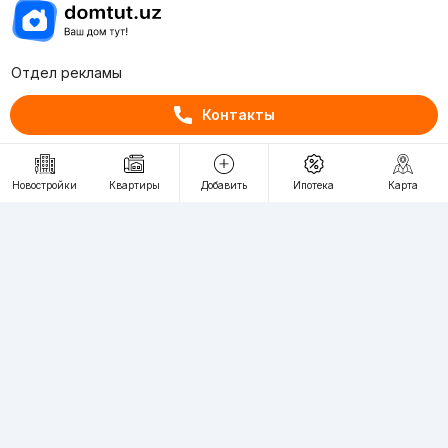
Отдел рекламы
+998 (78) 113-20-86
Контакты
+998 (93) 390-30-10
Пн-Пт. С 9:30 до 18:00
Новостройки
Квартиры
Добавить
Ипотека
Карта
RU
UZ
Контакты
О проекте
Проект компании Webnow ©
Условия использования
Политика конфиденциальности
Публичная оферта