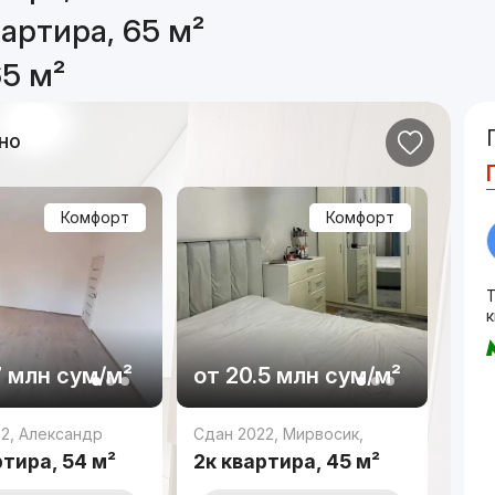
артира, 65 м²
65 м²
но
Комфорт
Комфорт
7 млн
сум
/м²
от
20.5 млн
сум
/м²
22
,
Александр
Сдан 2022
,
Мирвосик,
ртира, 54 м²
2к квартира, 45 м²