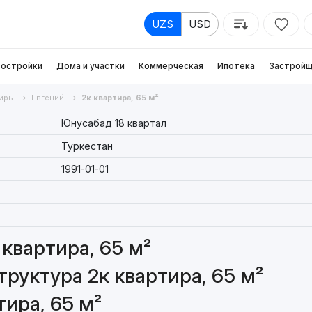
UZS
USD
остройки
Дома и участки
Коммерческая
Ипотека
Застройщ
иры
Евгений
2к квартира, 65 м²
Юнусабад 18 квартал
Туркестан
1991-01-01
квартира, 65 м²
руктура 2к квартира, 65 м²
ира, 65 м²