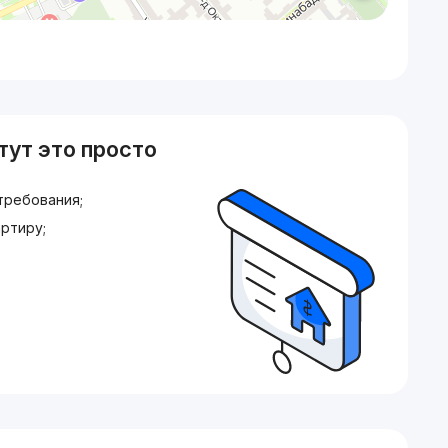
тут это просто
требования;
ртиру;