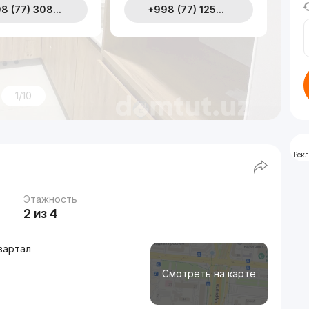
8 (77) 308...
+998 (77) 125...
1/10
Рек
Этажность
2 из 4
вартал
Смотреть на карте