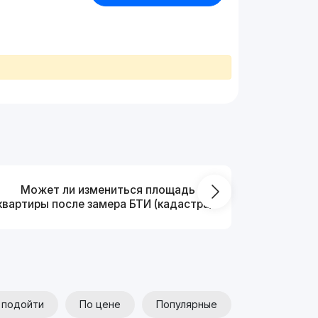
Может ли измениться площадь
На ка
квартиры после замера БТИ (кадастра)?
 подойти
По цене
Популярные