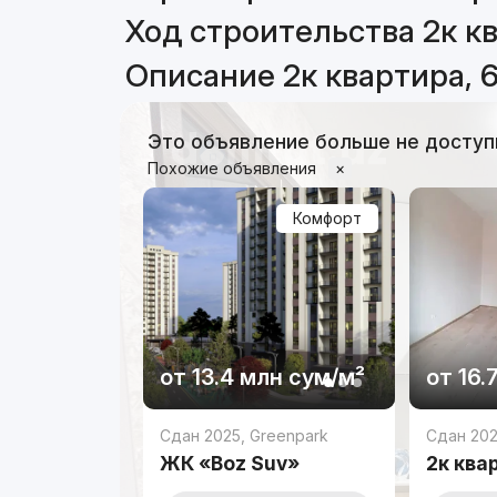
Ход строительства 2к кв
Описание 2к квартира, 
Это объявление больше не доступ
Похожие объявления
×
Комфорт
от
13.4 млн
сум
/м²
от
16.
Сдан 2025
,
Greenpark
Сдан 20
ЖК «Boz Suv»
2к ква