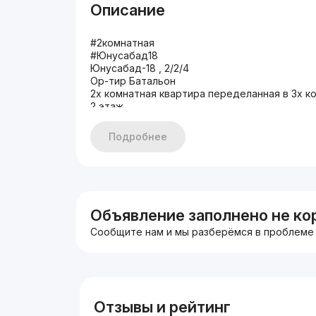
Описание
#2комнатная
#Юнусабад18
Юнусабад-18 , 2/2/4
Ор-тир Батальон
2х комнатная квартира переделанная в 3х 
2 этаж
4х этажный дом
Кирпичный дом,77-серия,65м2
Подробнее
Балкон 2-9,Теплый пол,Комнаты разделены
Евро ремонт качественный,Натяжные потол
Переделанная в трех комнатную квартиру
Нулевая прописка ключи в день оформления
Цена:72500$ минимальный торг
Можно под Ипотеку через банк по договор
Объявление заполнено не ко
+998998648765
Сообщите нам и мы разберёмся в проблеме
Отзывы и рейтинг