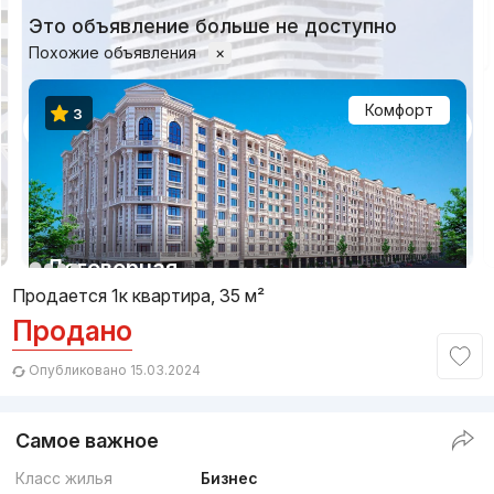
Это объявление больше не доступно
Похожие объявления
×
Комфорт
3
1/12
Договорная
Продается 1к квартира, 35 м²
Продано
Сдан 2020
,
Star House
ЖК «Star House»
Опубликовано 15.03.2024
+998 (94) 925...
Самое важное
Премиум
Класс жилья
Бизнес