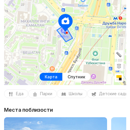
Карта
Спутник
Еда
Парки
Школы
Детские сады
Места поблизости