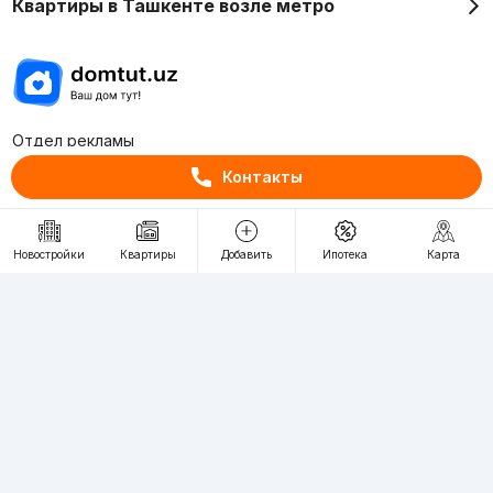
Квартиры в Ташкенте возле метро
Отдел рекламы
+998 (78) 113-20-86
Контакты
+998 (93) 390-30-10
Пн-Пт. С 9:30 до 18:00
Новостройки
Квартиры
Добавить
Ипотека
Карта
RU
UZ
Контакты
О проекте
Проект компании Webnow ©
Условия использования