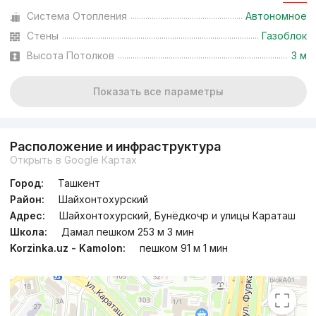
Система Отопления
Автономное
Стены
Газоблок
Высота Потолков
3 м
Показать все параметры
Расположение и инфраструктура
Открыть в Google Картах
Город:
Ташкент
Район:
Шайхонтохурский
Адрес:
Шайхонтохурский, Бунёдкочр и улицы Караташ
Школа:
Дамал пешком 253 м 3 мин
Korzinka.uz - Kamolon:
пешком 91 м 1 мин