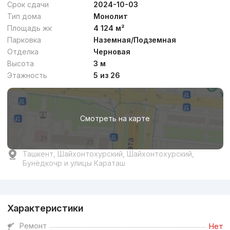
Срок сдачи
2024-10-03
Тип дома
Монолит
Площадь жк
4 124 м²
Парковка
Наземная/Подземная
Отделка
Черновая
Договорная
Высота
3 м
Этажность
5 из 26
Сдан 2022
,
Murad Buildings
ЖК «Nest One»
Смотреть на карте
+998 (71) 200...
Ташкент, Шайхонтохурский, Шайхонтохурский,
Бунёдкочр и улицы Караташ
Реклама
Характеристики
Ремонт
Нет