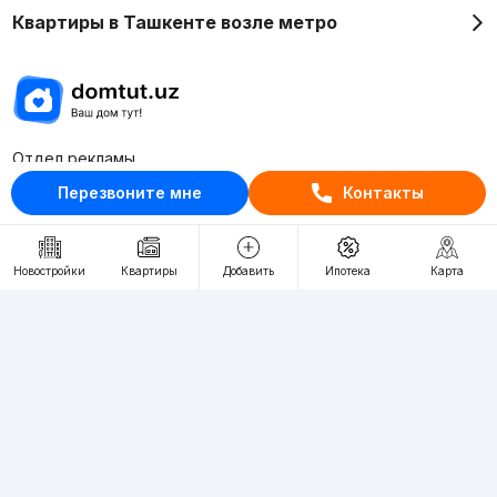
Квартиры в Ташкенте возле метро
Отдел рекламы
+998 (78) 113-20-86
Перезвоните мне
Контакты
+998 (93) 390-30-10
Пн-Пт. С 9:30 до 18:00
Новостройки
Квартиры
Добавить
Ипотека
Карта
RU
UZ
Контакты
О проекте
Проект компании Webnow ©
Условия использования