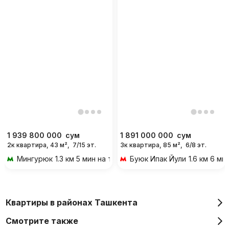
1 939 800 000
сум
1 891 000 000
сум
2к квартира, 43 м²,
7/15 эт.
3к квартира, 85 м²,
6/8 эт.
Мингурюк
1.3 км 5 мин на транспорте
Буюк Ипак Йули
1.6 км 6 м
Квартиры в районах Ташкента
Смотрите также