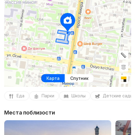
Карта
Спутник
Еда
Парки
Школы
Детские сады
Места поблизости