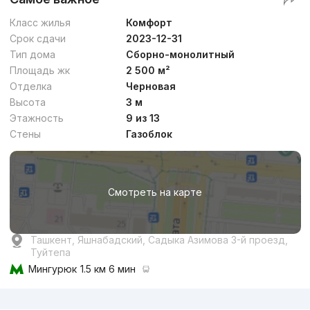
Класс жилья
Комфорт
Срок сдачи
2023-12-31
Тип дома
Сборно-монолитный
Площадь жк
2 500 м²
Отделка
Черновая
Высота
3 м
Этажность
9 из 13
Стены
Газоблок
Смотреть на карте
Ташкент, Яшнабадский, Садыка Азимова 3-й проезд,
Туйтепа
Мингурюк
1.5 км 6 мин
Реклама