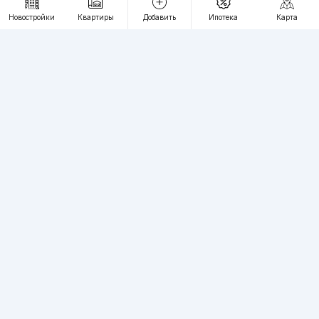
RU
UZ
Новостройки
Квартиры
Добавить
Ипотека
Карта
Контакты
О проекте
Проект компании Webnow ©
Условия использования
Политика конфиденциальности
Публичная оферта
Учредитель:
"WEBNOW" MChJ
Адрес:
Toshkent shahri, A.Qahhor ko'chasi, 47-uy
Регистрация электронного СМИ:
1649
Квартиры в новостройках Ташкента пользуются большим спросом,