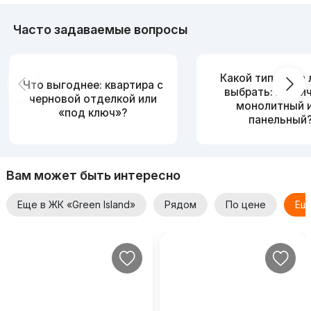
Часто задаваемые вопросы
Какой тип дома
Что выгоднее: квартира с
выбрать: кирпи
черновой отделкой или
монолитный 
«под ключ»?
панельный
Вам может быть интересно
Еще в ЖК «Green Island»
Рядом
По цене
Ещ