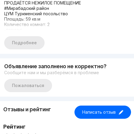
ПРОДАЁТСЯ НЕЖИЛОЕ ПОМЕЩЕНИЕ
#Мирабадский район
ЦУМ Туркменский посольство
Площадь: 59 кв.м
Количество комнат: 2
-паркинг
С готовым арендатором ($1300)
ЦЕНА: $155.000 торг
Подробнее
+998933373776
Другие варианты: nejiloy_uzz
Объявление заполнено не корректно?
Сообщите нам и мы разберёмся в проблеме
Пожаловаться
Отзывы и рейтинг
Написать отзыв
Рейтинг