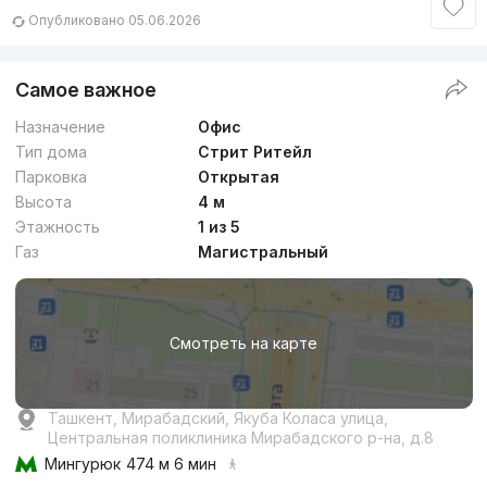
Опубликовано 05.06.2026
Самое важное
Назначение
Офис
Тип дома
Стрит Ритейл
Парковка
Открытая
Высота
4 м
Этажность
1 из 5
Газ
Магистральный
Смотреть на карте
Ташкент, Мирабадский, Якуба Коласа улица,
Центральная поликлиника Мирабадского р-на, д.8
Мингурюк
474 м 6 мин