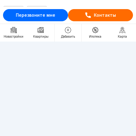
RU
UZ
Перезвоните мне
Контакты
Контакты
Новостройки
Квартиры
Добавить
Ипотека
Карта
О проекте
Проект компании Webnow ©
Условия использования
Политика конфиденциальности
Публичная оферта
Учредитель:
"WEBNOW" MChJ
Адрес:
Toshkent shahri, A.Qahhor ko'chasi, 47-uy
Регистрация электронного СМИ:
1649