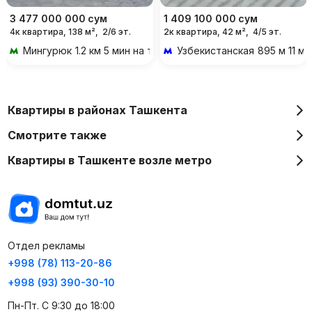
3 477 000 000
сум
1 409 100 000
сум
4к квартира, 138 м²,
2/6 эт.
2к квартира, 42 м²,
4/5 эт.
Мингурюк
1.2 км 5 мин на транспорте
Узбекистанская
895 м 11 м
Квартиры в районах Ташкента
Смотрите также
Квартиры в Ташкенте возле метро
Отдел рекламы
+998 (78) 113-20-86
+998 (93) 390-30-10
Пн-Пт. С 9:30 до 18:00