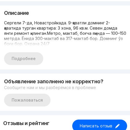
Описание
Сергели 7-да, Новастройкада. 9-қаватли домнинг 2-
қаватида турган квартира: 3 хона, 96 кв.м. Севен домда
янги ремонт қилинган.Метро, мактаб, боғча яқинда — 100–150
метрда. Ёнида 300-мактаб ва 317-мактаб бор. Домнинг ўз
боғи бор. Охрана 24/7
Подробнее
Объявление заполнено не корректно?
Сообщите нам и мы разберёмся в проблеме
Пожаловаться
Отзывы и рейтинг
Написать отзыв