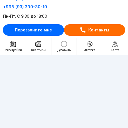
+998 (93) 390-30-10
Пн-Пт. С 9:30 до 18:00
Перезвоните мне
Контакты
RU
UZ
Контакты
Новостройки
Квартиры
Добавить
Ипотека
Карта
О проекте
Проект компании Webnow ©
Условия использования
Политика конфиденциальности
Публичная оферта
Учредитель:
"WEBNOW" MChJ
Адрес:
Toshkent shahri, A.Qahhor ko'chasi, 47-uy