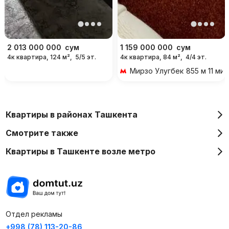
2 013 000 000
сум
1 159 000 000
сум
4к квартира, 124 м²,
5/5 эт.
4к квартира, 84 м²,
4/4 эт.
Мирзо Улугбек
855 м 11 ми
Квартиры в районах Ташкента
Смотрите также
Квартиры в Ташкенте возле метро
Отдел рекламы
+998 (78) 113-20-86