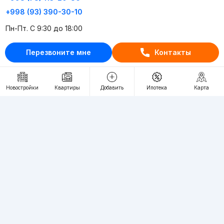
+998 (93) 390-30-10
Пн-Пт. С 9:30 до 18:00
Перезвоните мне
Контакты
RU
UZ
Контакты
Новостройки
Квартиры
Добавить
Ипотека
Карта
О проекте
Проект компании Webnow ©
Условия использования
Политика конфиденциальности
Публичная оферта
Учредитель:
"WEBNOW" MChJ
Адрес:
Toshkent shahri, A.Qahhor ko'chasi, 47-uy