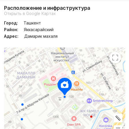
Сдан 2025
,
Mavera Town
Расположение и инфраструктура
ЖК «Mavera Town»
Открыть в Google Картах
+998 (95) 321...
Город:
Ташкент
Район:
Яккасарайский
Адрес:
Дамарик махаля