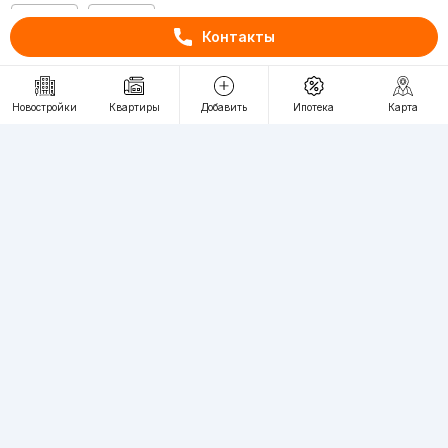
RU
UZ
Контакты
Контакты
Новостройки
Квартиры
Добавить
Ипотека
Карта
О проекте
Проект компании Webnow ©
Условия использования
Политика конфиденциальности
Публичная оферта
Учредитель:
"WEBNOW" MChJ
Адрес:
Toshkent shahri, A.Qahhor ko'chasi, 47-uy
Регистрация электронного СМИ:
1649
Квартиры в новостройках Ташкента пользуются большим спросом,