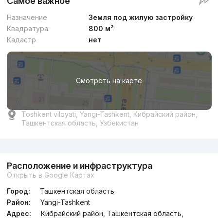
Самое важное
Назначение
Земля под жилую застройку
Квадратура
800 м²
Кадастр
нет
Смотреть на карте
Toshkent viloyati, Yangi-Tashkent, Кибрайский район,
Ташкентская область, Узбекистан
Реклама
Расположение и инфраструктура
Открыть в Google Картах
Город:
Ташкентская область
Район:
Yangi-Tashkent
Адрес:
Кибрайский район, Ташкентская область,