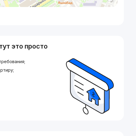
тут это просто
требования;
ртиру;