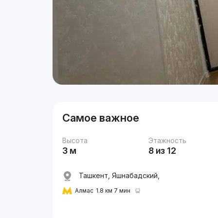
Самое важное
Высота
Этажность
3 м
8 из 12
Ташкент, Яшнабадский,
Алмас
1.8 км 7 мин