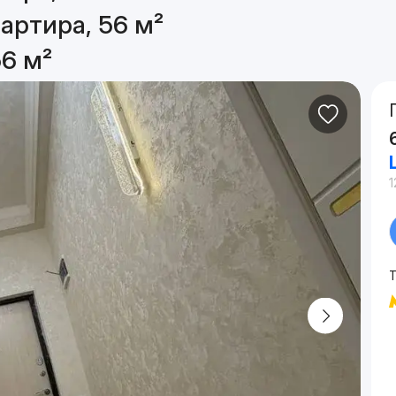
артира, 56 м²
56 м²
1