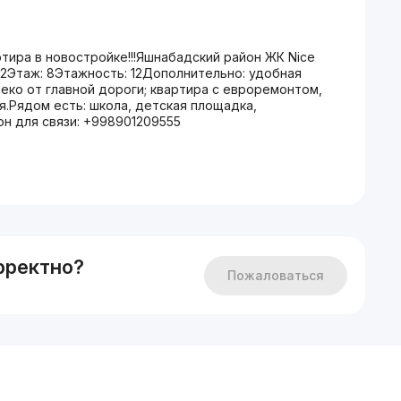
ира в новостройке!!!Яшнабадский район ЖК Nice
т: 2Этаж: 8Этажность: 12Дополнительно: удобная
леко от главной дороги; квартира с евроремонтом,
я.Рядом есть: школа, детская площадка,
он для связи: +998901209555
рректно?
Пожаловаться