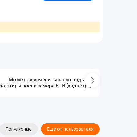
Может ли измениться площадь
На ка
квартиры после замера БТИ (кадастра)?
Популярные
Еще от пользователя