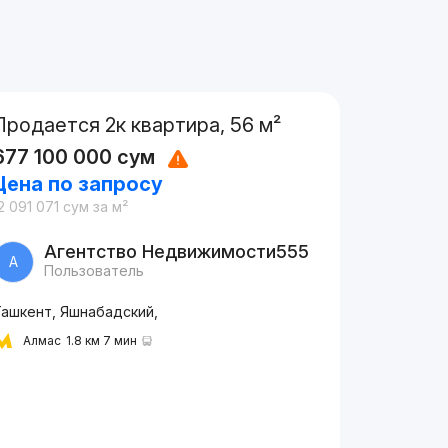
Продается 2к квартира, 56 м²
677 100 000
сум
Цена по запросу
2 091 071
сум
за м²
Агентство Недвижимости555
А
Пользователь
Ташкент, Яшнабадский,
Алмас
1.8 км 7 мин