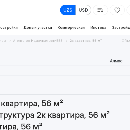
UZS
USD
остройки
Дома и участки
Коммерческая
Ипотека
Застройщ
иры
Агентство Недвижимости555
2к квартира, 56 м²
Объя
Алмас
квартира, 56 м²
руктура 2к квартира, 56 м²
ира, 56 м²