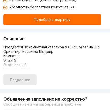
Расскажем о скидках от застройщика;
Абсолютно бесплатная консультация;
Подобрать квартиру
Описание
Продаётся 3х комнатная квартира в ЖК “Kiparis” на Ц-4
Ориентир: Корзинка Шедевр
Комнат: 3
Этаж: 5
Этажность: 9
Площадь: 90 м²
Состояние: новый ремонт
Мебель/техника
Подробнее
Гардеробная, 2 санузла
Цена: 150 000 у.е.
Объявление заполнено не корректно?
Сообщите нам и мы разберёмся в проблеме