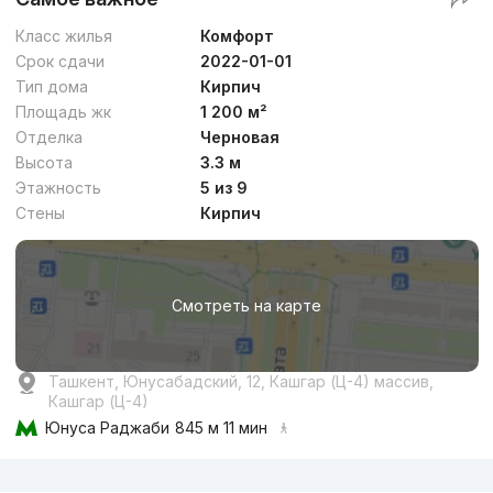
Класс жилья
Комфорт
Срок сдачи
2022-01-01
Тип дома
Кирпич
Площадь жк
1 200 м²
Отделка
Черновая
Высота
3.3 м
Этажность
5 из 9
Стены
Кирпич
Смотреть на карте
Ташкент, Юнусабадский, 12, Кашгар (Ц-4) массив,
Кашгар (Ц-4)
Юнуса Раджаби
845 м 11 мин
Реклама