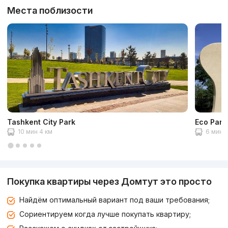
Места поблизости
Tashkent City Park
Eco Park
10 мин 4 км
6 мин 2
Покупка квартиры через Домтут это просто
Найдём оптимальный вариант под ваши требования;
Сориентируем когда лучше покупать квартиру;