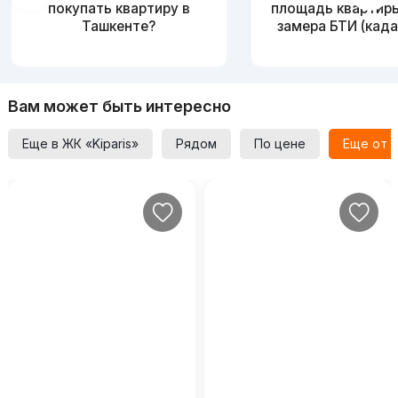
покупать квартиру в
площадь квартир
Ташкенте?
замера БТИ (када
Вам может быть интересно
Еще в ЖК «Kiparis»
Рядом
По цене
Еще от 