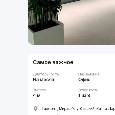
Самое важное
Длительность
Назначение
На месяц
Офис
Высота
Этажность
4 м
1 из 9
Ташкент, Мирзо-Улугбекский, Катта Дарх