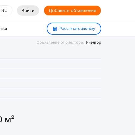
RU
Войти
Добавить объявление
ики
Рассчитать ипотеку
Объявление от риелтора:
Риэлтор
0 м²