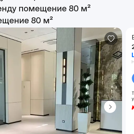
енду помещение 80 м²
ещение 80 м²
у