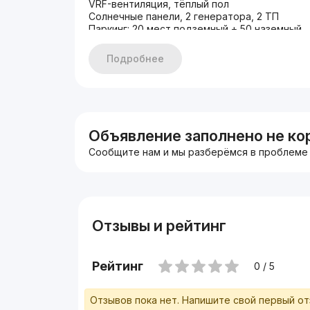
VRF-вентиляция, тёплый пол
Солнечные панели, 2 генератора, 2 ТП
Паркинг: 20 мест подземный + 50 наземный
Ежедневная уборка включена
Тренажерный зал для резидентов БЦ.
Подробнее
Цена : 28 у.е. за 1м², НДС , коммунальные и 
Оплата только перечислением!
Комиссия агентства - 50% от суммы аренды з
Объявление заполнено не ко
Сообщите нам и мы разберёмся в проблеме
Отзывы и рейтинг
Рейтинг
0 / 5
Отзывов пока нет. Напишите свой первый о