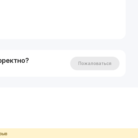
уборка включены.
а 1 месяц.
рректно?
Пожаловаться
тзыв