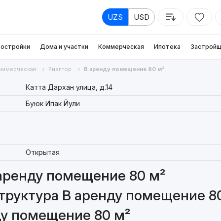
UZS
USD
остройки
Дома и участки
Коммерческая
Ипотека
Застройщ
оммерческая
Риэлтор
В аренду помещение 80 м²
Катта Дархан улица, д.14
Буюк Ипак Йули
Открытая
аренду помещение 80 м²
труктура В аренду помещение 8
ду помещение 80 м²