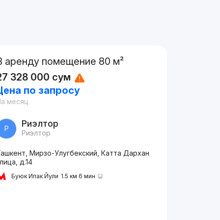
В аренду помещение 80 м²
27 328 000
сум
Цена по запросу
На месяц
Риэлтор
Р
Риэлтор
Ташкент, Мирзо-Улугбекский, Катта Дархан
лица, д.14
Буюк Ипак Йули
1.5 км 6 мин