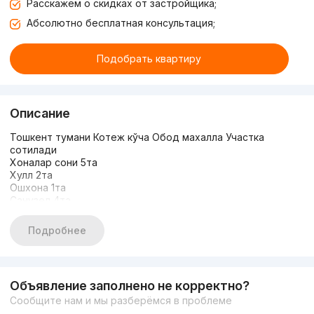
Расскажем о скидках от застройщика;
Абсолютно бесплатная консультация;
Подобрать квартиру
Описание
Тошкент тумани Котеж кўча Обод махалла Участка
сотилади
Хоналар сони 5та
Хулл 2та
Ошхона 1та
Санузел 4та
Электроэнергия Газ Сув ва Канализация бор
Сотиги 3сотх
Подробнее
Нархи: Келишилади
Мурожаат учун телефон: (99) 804-05-09
(95) 030-05-09
Объявление заполнено не корректно?
Сообщите нам и мы разберёмся в проблеме