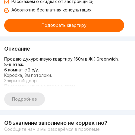
Расскажем о скидках от застройщика;
Абсолютно бесплатная консультация;
Подобрать квартиру
Описание
Продаю духуронивую квартиру 160м в ЖК Greenwich.
8-9 этаж.
6 комнат с 2 с/у.
Коробка, 3м потолоки.
Закрытый двор.
Панорамный вид на город и горы.
2 лифта: пассажирский и грузовой.
2 места в подземной парковке с кадастром.
Подробнее
Без парковки минус 20т
Объявление заполнено не корректно?
Сообщите нам и мы разберёмся в проблеме