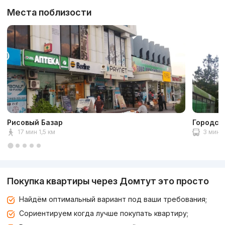
Места поблизости
Рисовый Базар
Городск
17 мин 1,5 км
3 мин
Покупка квартиры через Домтут это просто
Найдём оптимальный вариант под ваши требования;
Сориентируем когда лучше покупать квартиру;