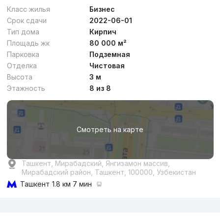
Класс жилья
Бизнес
Срок сдачи
2022-06-01
Тип дома
Кирпич
Площадь жк
80 000 м²
Парковка
Подземная
Отделка
Чистовая
Высота
3 м
Этажность
8 из 8
Смотреть на карте
Ташкент, Мирабадский, Янгизамон массив,
Мирабадский район, Ташкент, 100000, Узбекистан
Ташкент
1.8 км 7 мин
Реклама