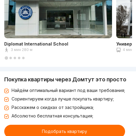
Diplomat International School
Универс
3 мин 280 м
4 мин 2
Покупка квартиры через Домтут это просто
Найдём оптимальный вариант под ваши требования;
Сориентируем когда лучше покупать квартиру;
Расскажем о скидках от застройщика;
Абсолютно бесплатная консультация;
Подобрать квартиру