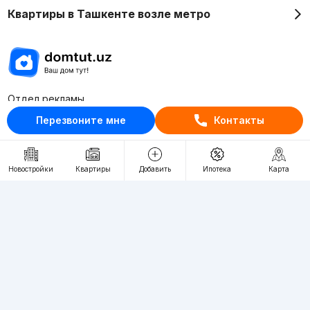
Квартиры в Ташкенте возле метро
Отдел рекламы
+998 (78) 113-20-86
Перезвоните мне
Контакты
+998 (93) 390-30-10
Пн-Пт. С 9:30 до 18:00
Новостройки
Квартиры
Добавить
Ипотека
Карта
RU
UZ
Контакты
О проекте
Проект компании Webnow ©
Условия использования