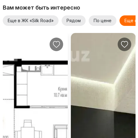
Вам может быть интересно
Еще в ЖК «Silk Road»
Рядом
По цене
Еще о