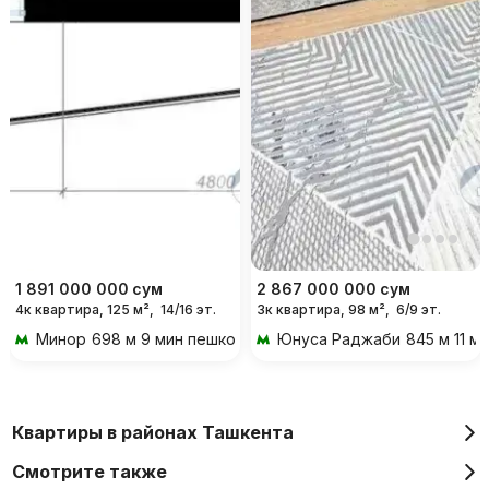
1 891 000 000
сум
2 867 000 000
сум
4к квартира, 125 м²,
14/16 эт.
3к квартира, 98 м²,
6/9 эт.
Минор
698 м 9 мин пешком
Юнуса Раджаби
845 м 11 м
Квартиры в районах Ташкента
Смотрите также