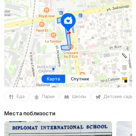
Карта
Спутник
Еда
Парки
Школы
Детские сады
Места поблизости