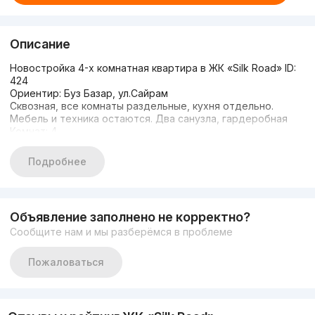
Описание
Новостройка 4-х комнатная квартира в ЖК «Silk Road» ID:
424
Ориентир: Буз Базар, ул.Сайрам
Сквозная, все комнаты раздельные, кухня отдельно.
Мебель и техника остаются. Два санузла, гардеробная
Комнат: 4
Этаж: 7
Этажность: 9
Подробнее
Общая площадь: 122
Состояние: С ремонтом
Цена: 200000$
Звоните или пишите:
Объявление заполнено не корректно?
+998500991919
Сообщите нам и мы разберёмся в проблеме
Светлана Син
Пожаловаться