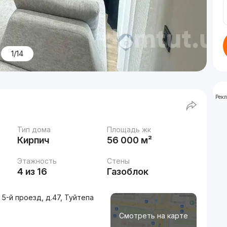
1/14
Рек
Тип дома
Площадь жк
Кирпич
56 000 м²
Этажность
Стены
4 из 16
Газоблок
5-й проезд, д.47, Туйтепа
Смотреть на карте