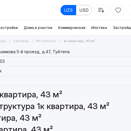
UZS
USD
остройки
Дома и участки
Коммерческая
Ипотека
Застройщ
иры
Светлана
ЖК «Infinity»
1к квартира, 43 м²
зимова 5-й проезд, д.47, Туйтепа
03
я
квартира, 43 м²
руктура 1к квартира, 43 м²
ира, 43 м²
артира, 43 м²