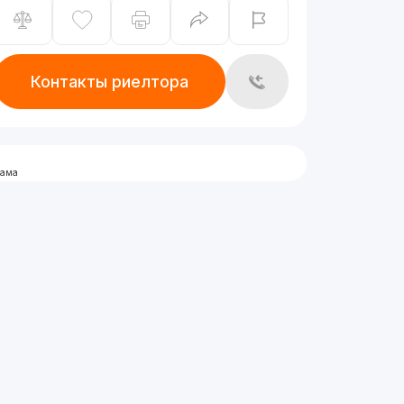
Контакты риелтора
лама