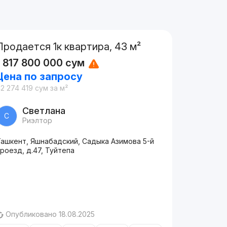
Продается 1к квартира, 43 м²
1 817 800 000
сум
Цена по запросу
2 274 419
сум
за м²
Светлана
С
Риэлтор
Ташкент, Яшнабадский, Садыка Азимова 5-й
роезд, д.47, Туйтепа
Опубликовано 18.08.2025