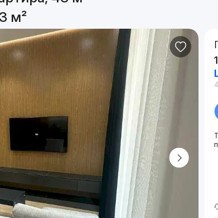
3 м²
4
п