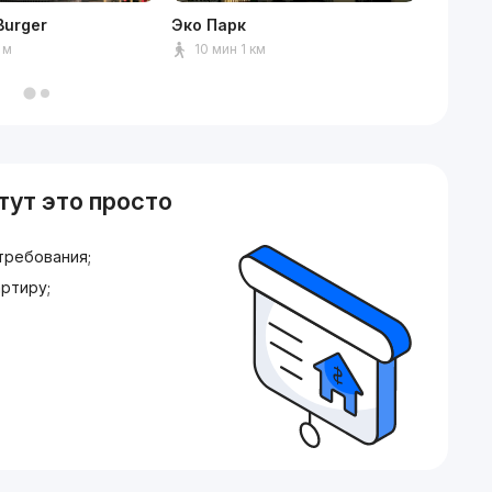
Burger
Эко Парк
Клинич
имени 
 м
10 мин 1 км
2 мин
тут это просто
требования;
ртиру;