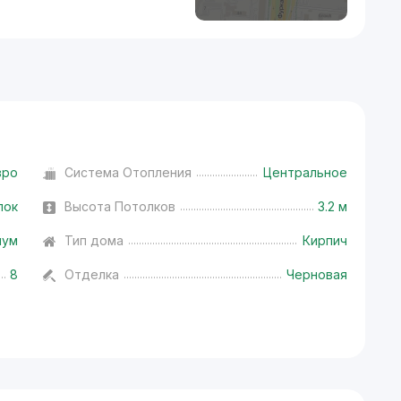
вро
Система Отопления
Центральное
лок
Высота Потолков
3.2 м
иум
Тип дома
Кирпич
8
Отделка
Черновая