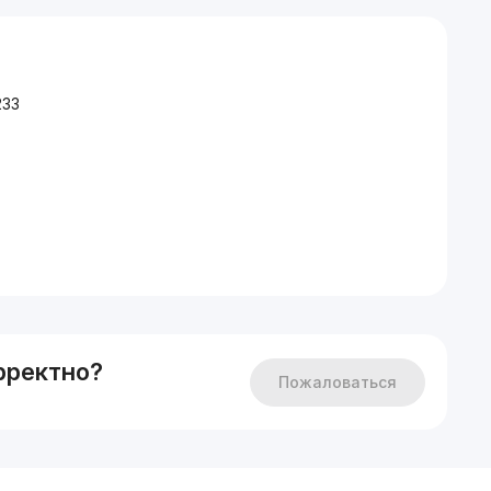
233
рректно?
Пожаловаться