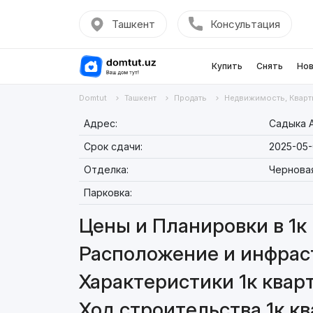
Ташкент
Консультация
Купить
Снять
Нов
Domtut
Ташкент
Продать
Недвижимость, Кварт
Адрес:
Садыка А
Срок сдачи:
2025-05-
Отделка:
Чернова
Парковка:
Цены и Планировки в 1к 
Расположение и инфраст
Характеристики 1к кварт
Ход строительства 1к кв