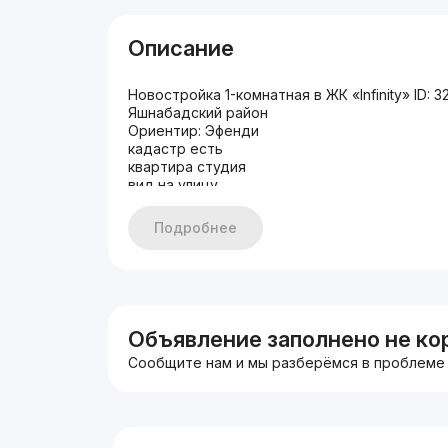
Описание
Новостройка 1-комнатная в ЖК «Infinity» ID: 3
Яшнабадский район
Ориентир: Эфенди
кадастр есть
квартира студия
вид на улицу
Комнат: 1
Этаж: 4
Подробнее
Этажность: 15
Общая площадь: 43
Состояние: С ремонтом
Цена: 149000$
Звоните или пишите:
+998500991919
Объявление заполнено не ко
Светлана Син
Сообщите нам и мы разберёмся в проблеме
#1к #новостройка