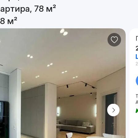
артира, 78 м²
8 м²
2
Т
д