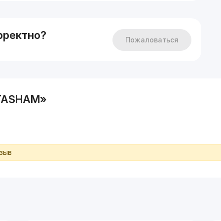
рректно?
Пожаловаться
HTASHAM»
тзыв