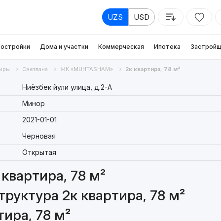
UZS
USD
остройки
Дома и участки
Коммерческая
Ипотека
Застройщ
иры
Светлана
ЖК «MUHTASHAM»
2к квартира, 78 м²
Ниёзбек йули улица, д.2-A
Минор
2021-01-01
Черновая
Открытая
квартира, 78 м²
руктура 2к квартира, 78 м²
ира, 78 м²