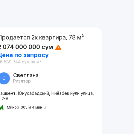
Продается 2к квартира, 78 м²
2 074 000 000
сум
Цена по запросу
6 589 744
сум
за м²
Светлана
С
Риэлтор
ашкент, Юнусабадский, Ниёзбек йули улица,
.2-A
Минор
305 м 4 мин