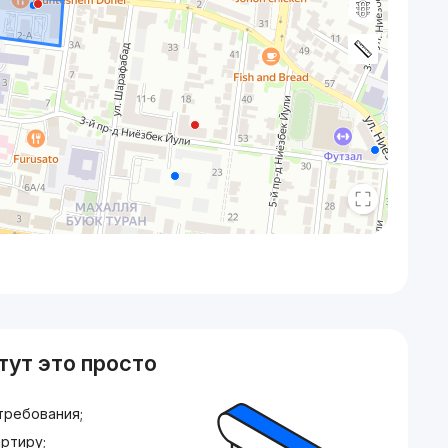
тут это просто
требования;
ртиру;