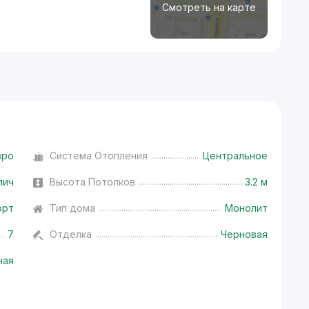
Смотреть на карте
вро
Система Отопления
Центральное
пич
Высота Потолков
3.2 м
орт
Тип дома
Монолит
7
Отделка
Черновая
ная