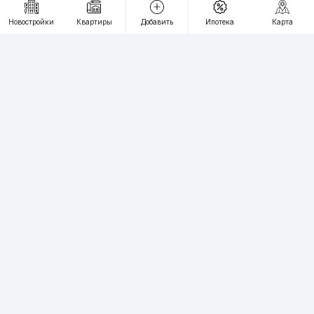
RU
UZ
Новостройки
Квартиры
Добавить
Ипотека
Карта
Контакты
О проекте
Проект компании Webnow ©
Условия использования
Политика конфиденциальности
Публичная оферта
Учредитель:
"WEBNOW" MChJ
Адрес:
Toshkent shahri, A.Qahhor ko'chasi, 47-uy
Регистрация электронного СМИ:
1649
Квартиры в новостройках Ташкента пользуются большим спросом,