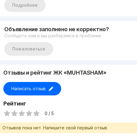
Общая площадь: 85
Подробнее
Состояние: С ремонтом
Цена: 185000$
Звоните или пишите:
+998500991919
Объявление заполнено не корректно?
Светлана Син
Сообщите нам и мы разберёмся в проблеме
Пожаловаться
Отзывы и рейтинг ЖК «MUHTASHAM»
Написать отзыв
Рейтинг
0 / 5
Отзывов пока нет. Напишите свой первый отзыв