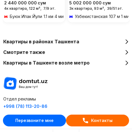
2 440 000 000
сум
5 002 000 000
сум
4к квартира, 122 м²,
7/9 эт.
3к квартира, 93 м²,
39/51 эт.
Буюк Ипак Йули
1.1 км 4 мин на транспорте
Узбекистанская
107 м 1 ми
Квартиры в районах Ташкента
Смотрите также
Квартиры в Ташкенте возле метро
Отдел рекламы
+998 (78) 113-20-86
+998 (93) 390-30-10
Перезвоните мне
Контакты
Пн-Пт. С 9:30 до 18:00