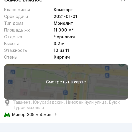
Класс жилья
Комфорт
Срок сдачи
2021-01-01
Тип дома
Монолит
Площадь жк
11 000 м²
Отделка
Черновая
Высота
3.2 м
Этажность
10 из 11
Стены
Кирпич
Смотреть на карте
Ташкент, Юнусабадский, Ниёзбек йули улица, Буюк
Турон махалля
Минор
305 м 4 мин
Реклама