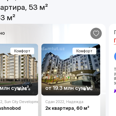
артира, 53 м²
53 м²
но
Комфорт
Комфорт
(
 млн
сум
/м²
от
19.3 млн
сум
/м²
22
,
Sun City Development
Сдан 2022
,
Надежда
ashnobod
2к квартира, 60 м²