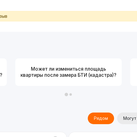
тзыв
Может ли измениться площадь
?
квартиры после замера БТИ (кадастра)?
Рядом
Могут