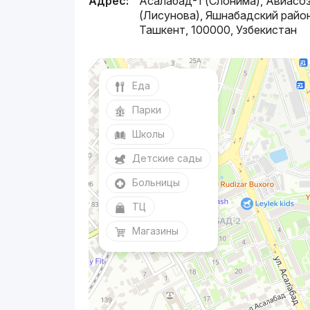
Адрес:
Асалабад-1 (Слонима), Авиасо
(Лисунова), Яшнабадский район
Ташкент, 100000, Узбекистан
Еда
Парки
Школы
Детские сады
Больницы
ТЦ
Магазины