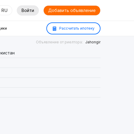
RU
Войти
Добавить объявление
ики
Рассчитать ипотеку
Объявление от риелтора:
Jahongir
екистан