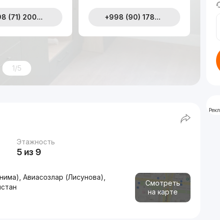
8 (71) 200...
+998 (90) 178...
1/5
Рек
Этажность
5 из 9
нима), Авиасозлар (Лисунова),
Смотреть
истан
на карте