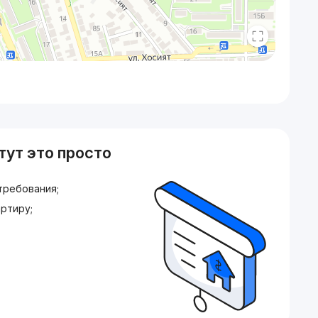
тут это просто
требования;
ртиру;