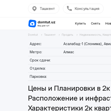
Ташкент
Консультация
Купить
Снять
Нов
Domtut
Ташкент
Продать
Недвижимость, Кварт
Адрес:
Асалабад-1 (Слонима), Ави
Метро:
Алмас
Срок сдачи:
Отделка:
Парковка:
Цены и Планировки в 2к 
Расположение и инфраст
Характеристики 2к кварт