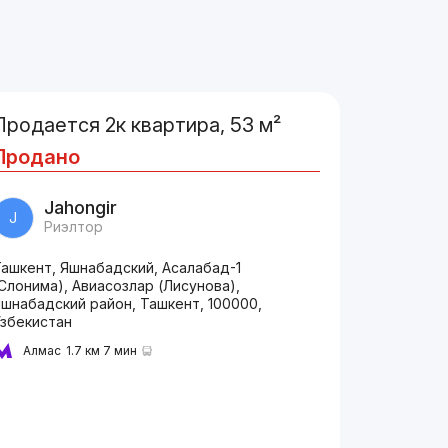
Продается 2к квартира, 53 м²
Продано
Jahongir
J
Риэлтор
Ташкент, Яшнабадский, Асалабад-1
Слонима), Авиасозлар (Лисунова),
Яшнабадский район, Ташкент, 100000,
Узбекистан
Алмас
1.7 км 7 мин