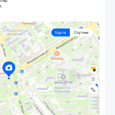
злар
,
Карта
Спутник