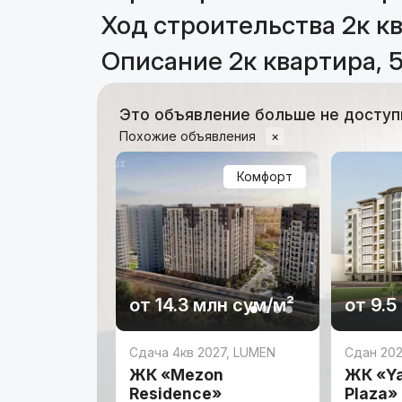
Ход строительства 2к кв
Описание 2к квартира, 
Это объявление больше не доступ
Похожие объявления
×
Комфорт
от
14.3 млн
сум
/м²
от
9.5
Сдача 4кв 2027
,
LUMEN
Сдан 20
ЖК «Mezon
ЖК «Y
Residence»
Plaza»