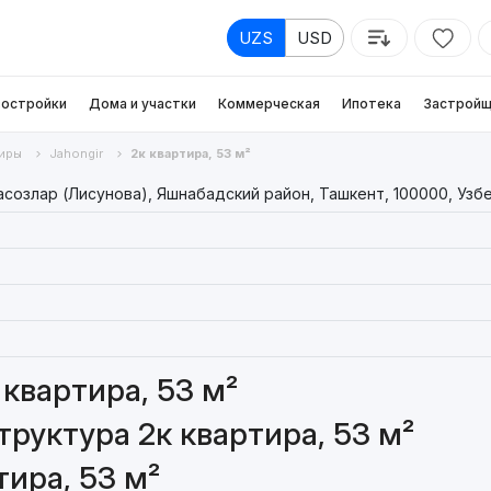
UZS
USD
остройки
Дома и участки
Коммерческая
Ипотека
Застройщ
иры
Jahongir
2к квартира, 53 м²
асозлар (Лисунова), Яшнабадский район, Ташкент, 100000, Узб
квартира, 53 м²
руктура 2к квартира, 53 м²
ира, 53 м²