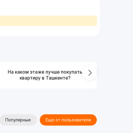
На каком этаже лучше покупать
Что выг
квартиру в Ташкенте?
от
Популярные
Еще от пользователя