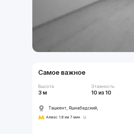
Самое важное
Высота
Этажность
3 м
10 из 10
Ташкент, Яшнабадский,
Алмас
1.8 км 7 мин