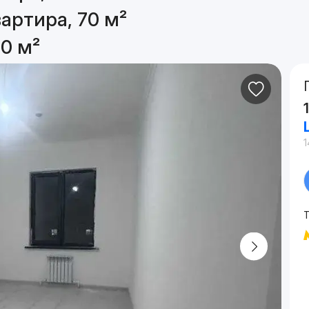
артира, 70 м²
0 м²
1