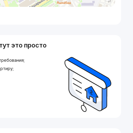
тут это просто
требования;
ртиру;