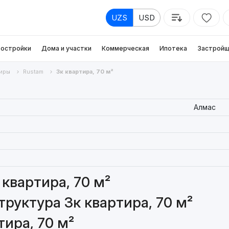
UZS
USD
остройки
Дома и участки
Коммерческая
Ипотека
Застройщ
иры
Rustam
3к квартира, 70 м²
Алмас
квартира, 70 м²
руктура 3к квартира, 70 м²
ира, 70 м²