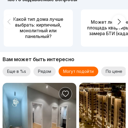
Какой тип дома лучше
Может ли измен
выбрать: кирпичный,
площадь квартир
монолитный или
замера БТИ (када
панельный?
Вам может быть интересно
Еще в %s
Рядом
Могут подойти
По цене