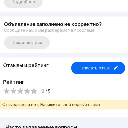
Подробнее
Ремонт: от застройщика.
Планировка: Раздельная (см. фото), два балкона, все окна
смотрят во двор.
Все вопросы по телефону +998909621802
Объявление заполнено не корректно?
Сообщите нам и мы разберёмся в проблеме
Пожаловаться
Отзывы и рейтинг
Написать отзыв
Рейтинг
0 / 5
Отзывов пока нет. Напишите свой первый отзыв
Часто задаваемые вопросы