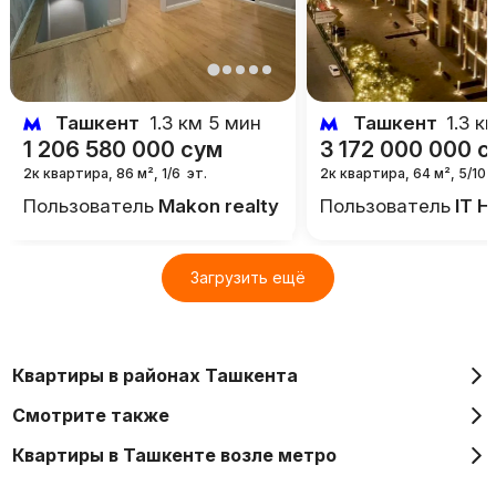
Ташкент
1.3 км 5 мин
Ташкент
1.3 к
1 206 580 000
сум
3 172 000 000
с
2к квартира, 86 м²
,
1/6
эт.
2к квартира, 64 м²
,
5/10
Пользователь
Makon realty
Пользователь
IT 
Загрузить ещё
Квартиры в районах Ташкента
Смотрите также
Квартиры в Ташкенте возле метро