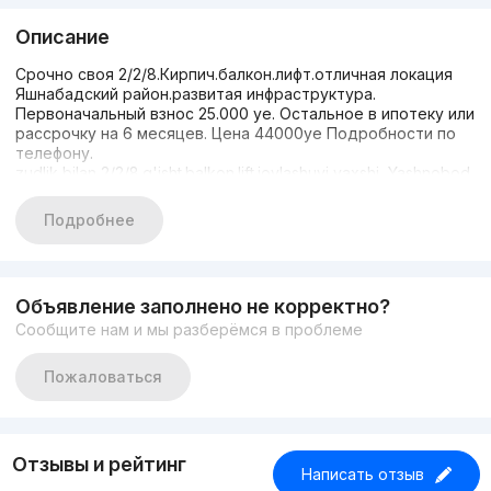
Описание
Срочно своя 2/2/8.Кирпич.балкон.лифт.отличная локация
Яшнабадский район.развитая инфраструктура.
Первоначальный взнос 25.000 уе. Остальное в ипотеку или
рассрочку на 6 месяцев. Цена 44000уе Подробности по
телефону.
zudlik bilan 2/2/8.g'isht.balkon.lift.joylashuvi yaxshi, Yashnobod
tumani.infratuzilmasi rivojlangan. Dastlabki to'lov 25 000 kub.
44000 Qolganlari ipoteka yoki 6 oyga bo'lib to'lanadi.
Подробнее
Tafsilotlar uchun qo'ng'iroq qiling.
Объявление заполнено не корректно?
Сообщите нам и мы разберёмся в проблеме
Пожаловаться
Отзывы и рейтинг
Написать отзыв