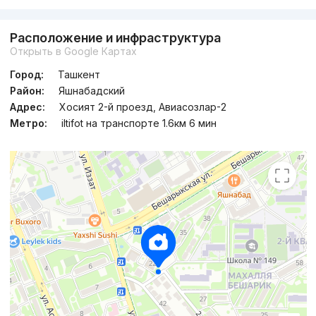
Сдан 2022
,
Надежда
Расположение и инфраструктура
2к квартира, 60 м²
Открыть в Google Картах
+998 (90) 178...
Город:
Ташкент
Район:
Яшнабадский
Адрес:
Хосият 2-й проезд, Авиасозлар-2
Метро:
iltifot на транспорте 1.6км 6 мин