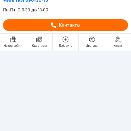
+998 (93) 390-30-10
Пн-Пт. С 9:30 до 18:00
Контакты
RU
UZ
Контакты
Новостройки
Квартиры
Добавить
Ипотека
Карта
О проекте
Проект компании Webnow ©
Условия использования
Политика конфиденциальности
Публичная оферта
Учредитель:
"WEBNOW" MChJ
Адрес:
Toshkent shahri, A.Qahhor ko'chasi, 47-uy
Регистрация электронного СМИ:
1649