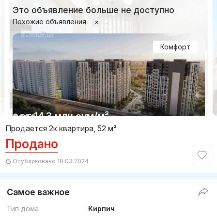
Это объявление больше не доступно
Похожие объявления
×
Комфорт
1/3
от
14.3 млн
сум
/м²
Продается 2к квартира, 52 м²
Продано
Сдача 4кв 2027
,
LUMEN
ЖК «Mezon Residence»
Опубликовано 18.03.2024
+998 (78) 113...
Самое важное
Комфорт
Тип дома
Кирпич