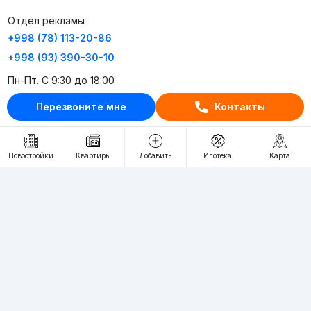
Отдел рекламы
+998 (78) 113-20-86
+998 (93) 390-30-10
Пн-Пт. С 9:30 до 18:00
Перезвоните мне
Контакты
RU
UZ
Контакты
Новостройки
Квартиры
Добавить
Ипотека
Карта
О проекте
Проект компании Webnow ©
Условия использования
Политика конфиденциальности
Публичная оферта