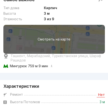
Тип дома
Кирпич
Высота
3 м
Этажность
3 из 9
Смотреть на карте
Ташкент, Мирабадский, Туркестанская улица, Шараф
Рашидов
Мингурюк
759 м 9 мин
Реклама
Характеристики
Ремонт
Нет
Высота Потолков
3 м