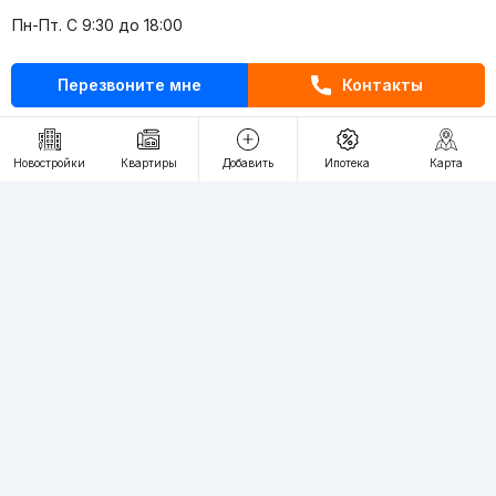
Пн-Пт. С 9:30 до 18:00
RU
UZ
Перезвоните мне
Контакты
Контакты
Новостройки
Квартиры
Добавить
Ипотека
Карта
О проекте
Проект компании Webnow ©
Условия использования
Политика конфиденциальности
Публичная оферта
Учредитель:
"WEBNOW" MChJ
Адрес:
Toshkent shahri, A.Qahhor ko'chasi, 47-uy
Регистрация электронного СМИ:
1649