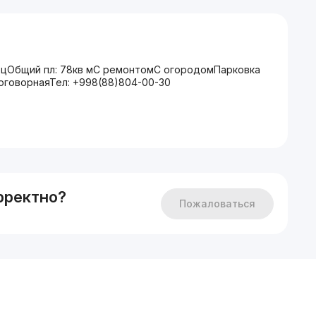
ецОбщий пл: 78кв мС ремонтомС огородомПарковка
договорнаяТел: +998(88)804-00-30
рректно?
Пожаловаться