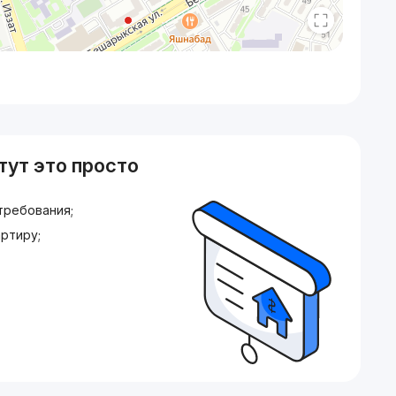
тут это просто
требования;
ртиру;