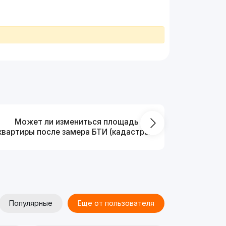
Может ли измениться площадь
На ка
квартиры после замера БТИ (кадастра)?
Популярные
Еще от пользователя