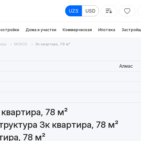
UZS
USD
остройки
Дома и участки
Коммерческая
Ипотека
Застройщ
иры
MUROD
3к квартира, 78 м²
Алмас
квартира, 78 м²
руктура 3к квартира, 78 м²
ира, 78 м²