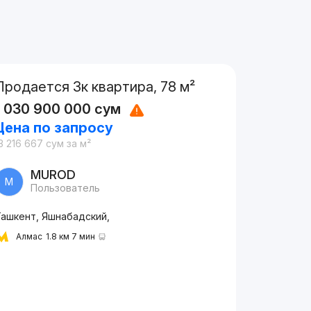
Продается 3к квартира, 78 м²
1 030 900 000
сум
Цена по запросу
3 216 667
сум
за м²
MUROD
M
Пользователь
Ташкент, Яшнабадский,
Алмас
1.8 км 7 мин