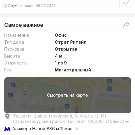
Опубликовано 06.05.2026
Самое важное
Назначение
Офис
Тип дома
Стрит Ритейл
Парковка
Открытая
Высота
4 м
Этажность
1 из 9
Газ
Магистральный
Смотреть на карте
Ташкент, Шайхонтохурский, 9, Хадра (Ц-14),
Шайхантахурский район, Ташкент, 100000, Узбекистан
Алишера Навои
886 м 11 мин