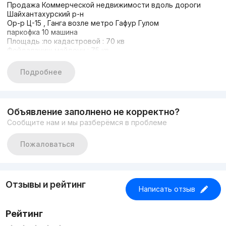
Продажа Коммерческой недвижимости вдоль дороги
Шайхантахурский р-н
Ор-р Ц-15 , Ганга возле метро Гафур Гулом
паркофка 10 машина
Площадь :по кадастровой : 70 кв
Фойдаланищ майдони : 75 кв
Кол-во комнат :2 Балшой зал
Состояние : Евроремонт
Подробнее
Первая линия
Внутри арендатор долгосрочно платит 2.300$
Цена : 235.000$ торг на месте
+99894 667 77 77
Объявление заполнено не корректно?
Сообщите нам и мы разберёмся в проблеме
Пожаловаться
Отзывы и рейтинг
Написать отзыв
Рейтинг