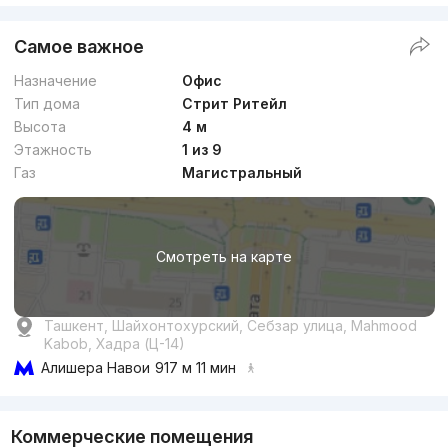
Самое важное
Назначение
Офис
Тип дома
Стрит Ритейл
Высота
4 м
Этажность
1 из 9
Газ
Магистральный
Смотреть на карте
Ташкент, Шайхонтохурский, Себзар улица, Mahmood
Kabob, Хадра (Ц-14)
Алишера Навои
917 м 11 мин
Коммерческие помещения