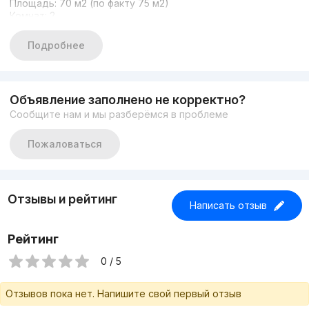
Площадь: 70 м2 (по факту 75 м2)
Комнат: 2
Состояние: новый качественный ремонт
Парковка
Подробнее
Долгосрочный арендатор за 2.300 у.е.
Цена: 235.000 y.e.
+998949483333
Объявление заполнено не корректно?
Сообщите нам и мы разберёмся в проблеме
Пожаловаться
Отзывы и рейтинг
Написать отзыв
Рейтинг
0 / 5
Отзывов пока нет. Напишите свой первый отзыв