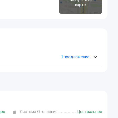
карте
1 предложение
вро
Система Отопления
Центральное