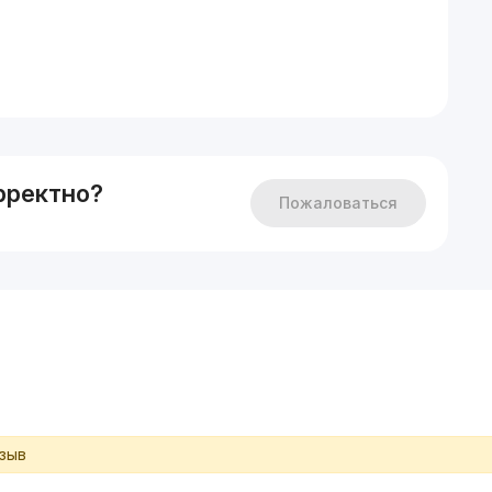
рректно?
Пожаловаться
тзыв