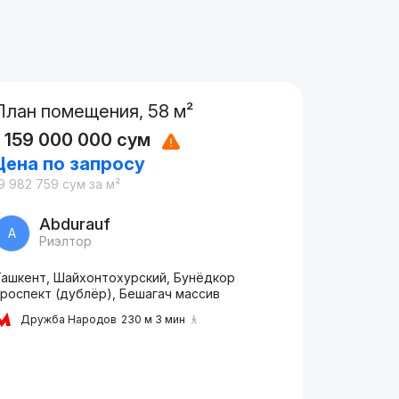
План помещения, 58 м²
1 159 000 000
сум
Цена по запросу
9 982 759
сум
за м²
Abdurauf
A
Риэлтор
Ташкент, Шайхонтохурский, Бунёдкор
проспект (дублёр), Бешагач массив
Дружба Народов
230 м 3 мин