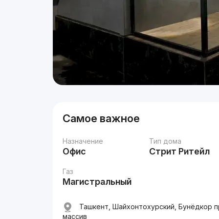
Самое важное
Назначение
Тип дома
Офис
Стрит Ритейл
Газ
Магистральный
Ташкент, Шайхонтохурский, Бунёдкор п
массив