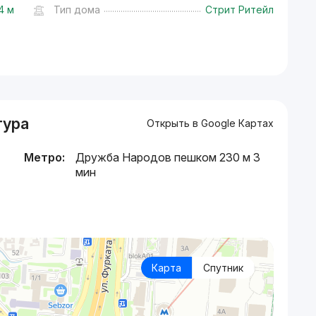
4 м
Тип дома
Стрит Ритейл
тура
Открыть в Google Картах
Метро:
Дружба Народов пешком 230 м 3
мин
Карта
Спутник