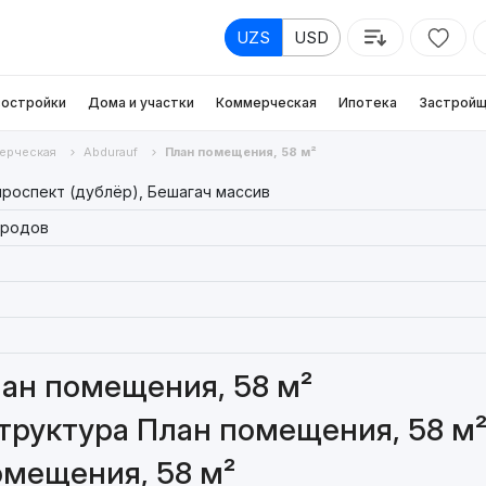
UZS
USD
остройки
Дома и участки
Коммерческая
Ипотека
Застройщ
ерческая
Abdurauf
План помещения, 58 м²
роспект (дублёр), Бешагач массив
ародов
ан помещения, 58 м²
труктура План помещения, 58 м
омещения, 58 м²