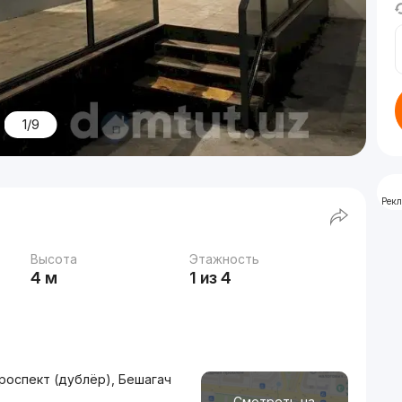
1/9
Рек
Высота
Этажность
4 м
1 из 4
роспект (дублёр), Бешагач
Смотреть на