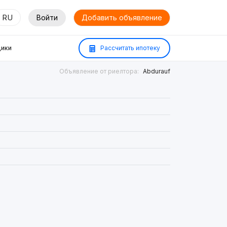
RU
Войти
Добавить объявление
ики
Рассчитать ипотеку
Объявление от риелтора:
Abdurauf
²