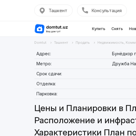
Ташкент
Консультация
Купить
Снять
Нов
Domtut
Ташкент
Продать
Недвижимость, Комм
Адрес:
Бунёдкор п
Метро:
Дружба Н
Срок сдачи:
Отделка:
Парковка:
Цены и Планировки в Пл
Расположение и инфрас
Характеристики План п