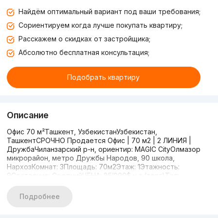
Найдём оптимальный вариант под ваши требования;
Сориентируем когда лучше покупать квартиру;
Расскажем о скидках от застройщика;
Абсолютно бесплатная консультация;
Подобрать квартиру
Описание
Офис 70 м²Ташкент, УзбекистанУзбекистан,
ТашкентСРОЧНО Продается Офис | 70 м2 | 2 ЛИНИЯ |
ДружбаЧиланзарский р-н, ориентир: MAGIC CityОлмазор
микрорайон, метро Дружбы Народов, 90 школа,
НархозКомнат: 3Площадь: 70м2Этаж: 1Этажность:
9Состояние: СреднийЦЕНА: 85’000$ у.е.(торг)Тел:
Подробнее